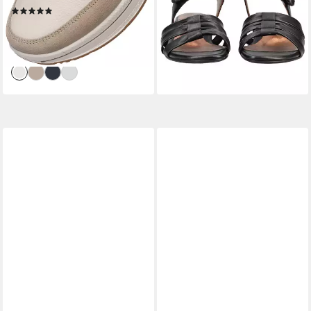
(6)
lieferbar - in 2-3 Werktagen bei dir
ab 100,05 €
UVP
129,95 €
+2
-23%
lieferbar - in 2-3 Werktagen bei dir