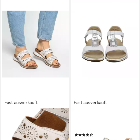
Fast ausverkauft
Fast ausverkauft
ARA
ARA
HAWAII Pantolette Keilabsatz,
Damen Sandale Osaka
Schlupfschuh, Sommerschuh,
Sandale
(20)
in G-Weite (weit)