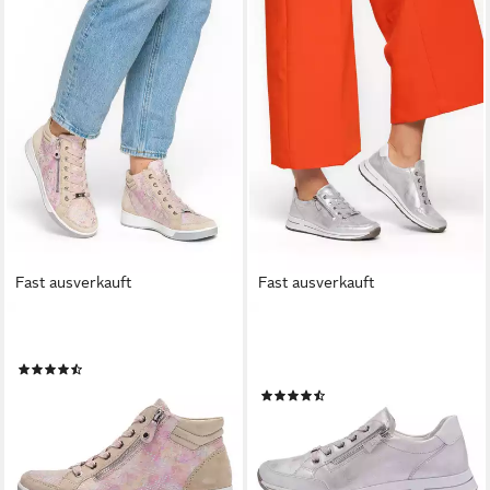
Fast ausverkauft
Fast ausverkauft
ARA
ARA
Damen Sneaker Rom Sneaker
Damen Sneaker Osaka
(49)
Sneaker
92,35 €
UVP
119,95 €
(20)
100,05 €
-23%
UVP
129,95 €
lieferbar - in 2-3 Werktagen bei dir
-23%
lieferbar - in 2-3 Werktagen bei dir
+7