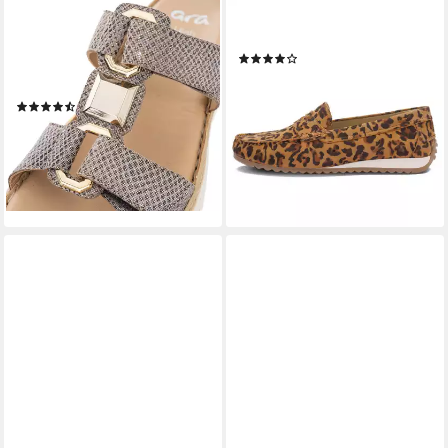
ARA
ARA
CAPRI Pantolette, Plateau,
Slipper New Port Slipper
(6)
Sandale, Sommerschuh in
ab 76,95 €
UVP
99,95 €
Weite G (weit)
-23%
(18)
lieferbar - in 2-3 Werktagen bei dir
ab 57,35 €
UVP
69,95 €
+7
-18%
lieferbar - in 2-3 Werktagen bei dir