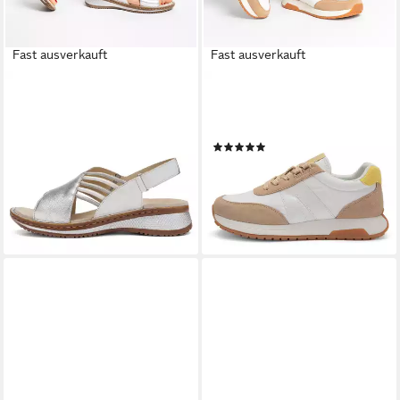
Fast ausverkauft
Fast ausverkauft
ARA
ARA
Sandale Hawaii Sandale
Damen Sneaker Malibu
ab 79,95 €
Sneaker
lieferbar - in 2-3 Werktagen bei dir
(9)
ab 69,25 €
UVP
89,95 €
-23%
lieferbar - in 2-3 Werktagen bei dir