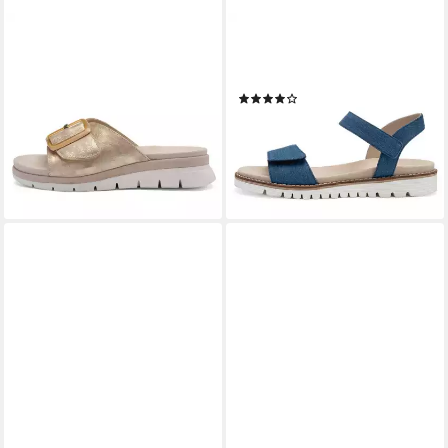
ARA
ARA
Pantolette Cambridge
Damen Sandale Kent-Sport
Pantolette
Sandale
(5)
ab 73,75 €
UVP
89,95 €
65,55 €
UVP
79,95 €
-18%
-18%
lieferbar - in 2-3 Werktagen bei dir
lieferbar - in 2-3 Werktagen bei dir