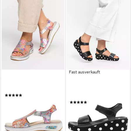
Fast ausverkauft
ARA
ARA
Sandale Limone Sandale
Sandalette Rimini
(3)
Keilsandalette
ab 73,75 €
UVP
89,95 €
(2)
ab 73,75 €
-18%
UVP
89,95 €
lieferbar - in 2-3 Werktagen bei dir
-18%
lieferbar - in 2-3 Werktagen bei dir