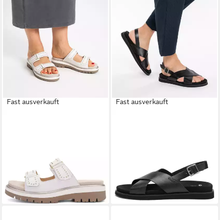
Fast ausverkauft
Fast ausverkauft
ARA
ARA
Damen Pantolette Malaga
Sandale Marino Sandale
ab 89,95 €
Pantolette
lieferbar - in 2-3 Werktagen bei dir
ab 73,75 €
UVP
89,95 €
-18%
lieferbar - in 2-3 Werktagen bei dir