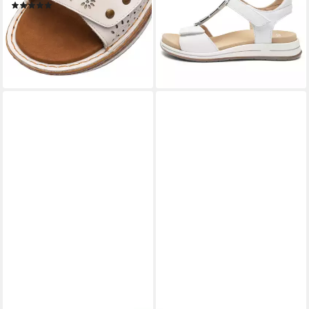
ab 99,95 €
(7)
lieferbar - in 2-3 Werktagen bei dir
ab 61,55 €
UVP
79,95 €
-23%
lieferbar - in 2-3 Werktagen bei dir