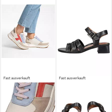
Fast ausverkauft
Fast ausverkauft
ARA
ARA
SAPPORO 3.0 Slip-On
Ara Sandalen Glattleder
Sneaker Halbschuh, Slipper,
Riemchensandale
ab 81,95 €
Freizeitschuh in Komfortweite
UVP
99,95 €
H (sehr weit)
-18%