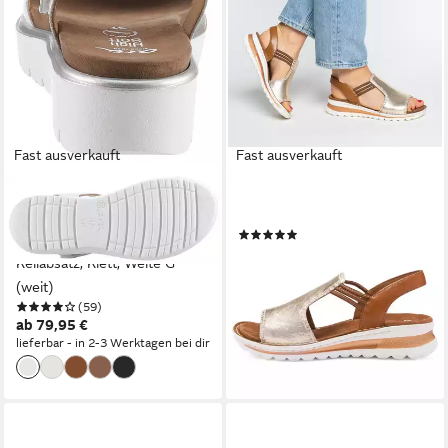
Fast ausverkauft
Fast ausverkauft
ARA
ARA
BILBAO Keilsandalette,
Sandale Tampa Sandale
(4)
Sommerschuh, Sandale,
ab 69,25 €
UVP
89,95 €
Keilabsatz, Klett, Weite G
-23%
(weit)
lieferbar - in 2-3 Werktagen bei dir
(59)
ab 79,95 €
lieferbar - in 2-3 Werktagen bei dir