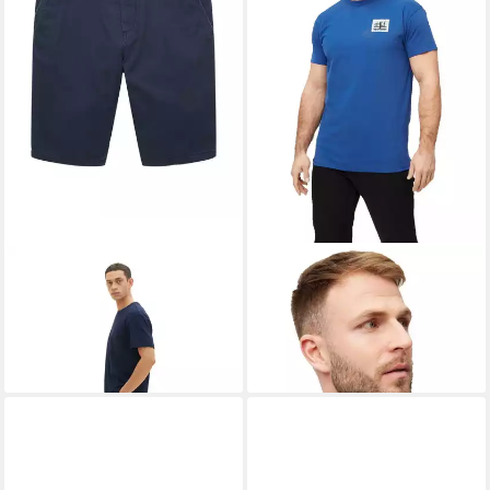
TOM TAILOR
Shorts
DERBE
Print-Shirt
34,99 €
UVP
39,99 €
Pollerhocken_Post (1-tlg)
ab 39,95 €
-13%