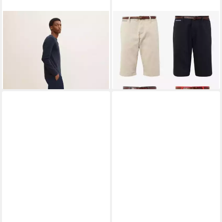
TOM TAILOR
Shorts Satin
TOM TAILOR
Chinoshorts
Stretch Chino Shorts (1-tlg)
JOSH REGULAR
29,90 €
29,90 €
UVP
39,99 €
UVP
39,99 €
-25%
-25%