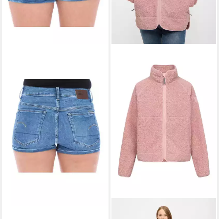
G-STAR
Shorts 3301 (1-tlg)
34,90 €
UVP
89,95 €
-61%
DERBE
Fleecejacke