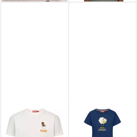
DERBE
T-Shirt
Brötchenmöwe
44,95 €