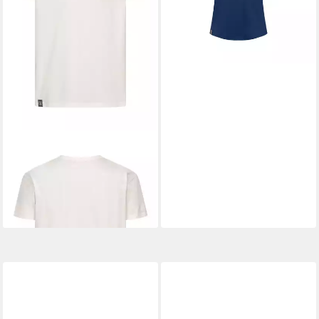
DERBE
Print-Shirt Klappt
Herren T-Shirt (1-tlg)
ab 44,95 €