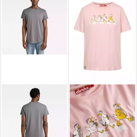
G-STAR
T-Shirt Lash r t s/s
(1-tlg)
35,00 €