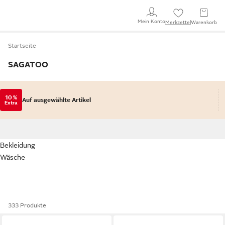
Mein Konto
Merkzettel
Warenkorb
Startseite
SAGATOO
10 %
Auf ausgewählte Artikel
Extra
Bekleidung
Wäsche
333 Produkte