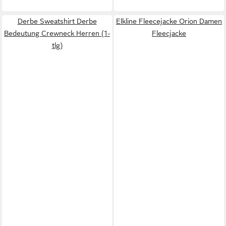
Derbe Sweatshirt Derbe
Elkline Fleecejacke Orion Damen
Bedeutung Crewneck Herren (1-
Fleecjacke
tlg)