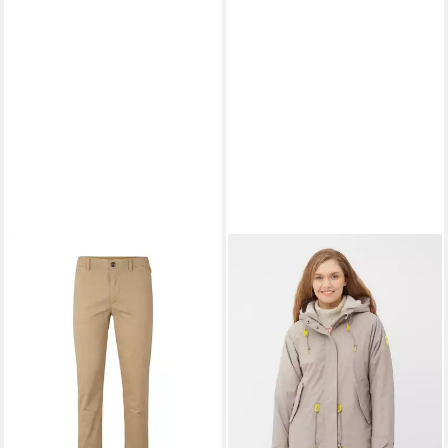
TOM TAILOR
Chinohose
Stretch Slim Chino (1-tlg)
59,99 €