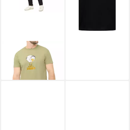
DERBE
T-Shirt
Brötchenmöwe mit Print
44,95 €