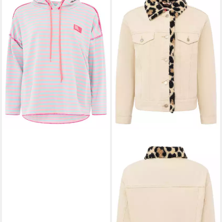
Neon Streifen & Patch
54,00 €
UVP
69,99 €
-23%