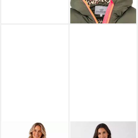
119,99 €
ZWILLINGSHERZ
Tunikakleid
ZWILLINGSHERZ
Longtunika
Musselin Tunika/Kleid mit
Musselin Schlupfbluse "Rom"