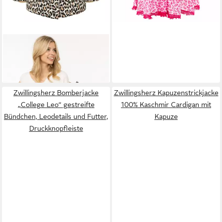
ZWILLINGSHERZ
Steppjacke
„Leo Classic AOP“ Kapuze,
104,99 €
Leomuster, verdeckter
Reißverschluss mit
Zwillingsherz Bomberjacke
Zwillingsherz Kapuzenstrickjacke
Knopfblende, Taschen
„College Leo“ gestreifte
100% Kaschmir Cardigan mit
Bündchen, Leodetails und Futter,
Kapuze
Druckknopfleiste