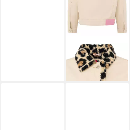
ZWILLINGSHERZ
Jeansjacke
Jeansjacke "Leo"
69,99 €