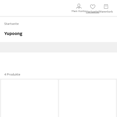
Mein Konto
Merkzettel
Warenkorb
Startseite
Yupoong
4 Produkte