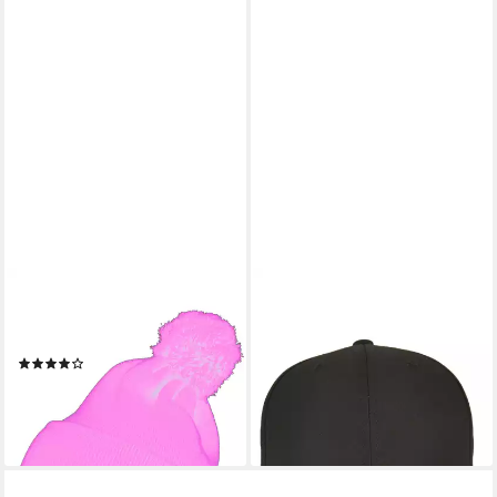
FLEXFIT
FLEXFIT
Beanie Flexfit Cuffed Pom
Snapback Cap Flexfit Unisex
Pom Knit Beanie (1-St)
110 Ripstop Snapback
(1)
ab 22,90 €
ab 12,90 €
lieferbar - in 2-3 Werktagen bei dir
lieferbar - in 2-3 Werktagen bei dir