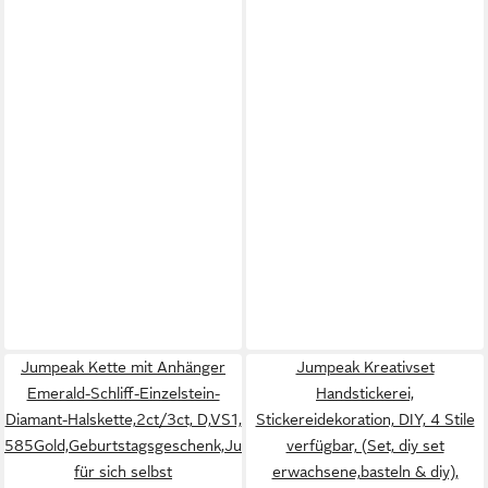
Jumpeak Kette mit Anhänger
Jumpeak Kreativset
Emerald-Schliff-Einzelstein-
Handstickerei,
Diamant-Halskette,2ct/3ct, D,VS1,
Stickereidekoration, DIY, 4 Stile
585Gold,Geburtstagsgeschenk,Jubiläumsgeschenk,Geschenk
verfügbar, (Set, diy set
für sich selbst
erwachsene,basteln & diy),