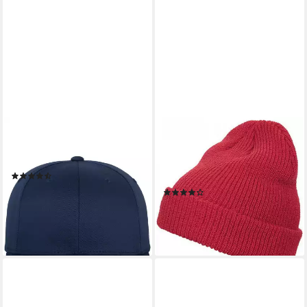
FLEXFIT
FLEXFIT
Flex Cap Flexfit Unisex Flexfit
Outdoorhut Long Knit Beanie
Combed
- Extra lange Form zum
(123)
Umschlagen
ab 18,95 €
(1)
lieferbar - in 3-4 Werktagen bei dir
ab 14,90 €
lieferbar - in 2-3 Werktagen bei dir
+35
+1