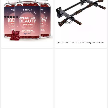
Overnight Beauty - Melatonin
Klimmzugstange Türrahmen
Gummies Zum Einschlafen
Wand Pull Up Bar
Gummies, 180 St., 360 g
Wandmontage
(7)
Trainingsgeräte Pull-Up-
47,90 €
UVP
68,70 €
(3)
Leinwand
(39,92 €/ 100 g)
25,69 €
UVP
36,99 €
-30%
(1,28 €/ 1 Stk)
lieferbar - in 3-4 Werktagen bei dir
-31%
lieferbar - in 5-6 Werktagen bei dir