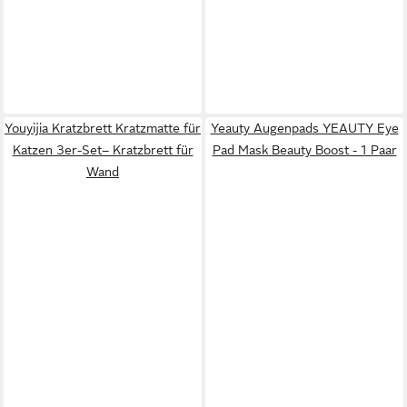
Youyijia Kratzbrett Kratzmatte für
Yeauty Augenpads YEAUTY Eye
Katzen 3er-Set– Kratzbrett für
Pad Mask Beauty Boost - 1 Paar
Wand