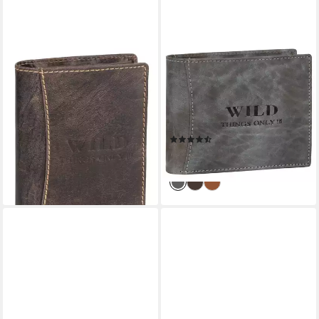
WILD THINGS ONLY !!!
WILD THINGS ONLY !!!
Geldbörse Wild Things Only !!!
Geldbörse Wild Things Only !!!
Leder Portemonnaie
Leder Portemonnaie
Geldbörse Herren
Geldbörse Herren
Hochformat
Querformat
(2)
19,95 €
19,95 €
lieferbar - in 3-4 Werktagen bei dir
lieferbar - in 3-4 Werktagen bei dir