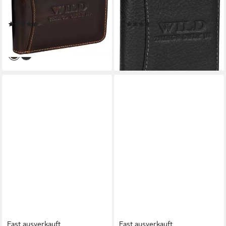
mit Reißverschluss
Riegelbörsel Herren Schwarz,
Querformat, RFID Schutz
RFID Schutz
(7)
(21)
20,95 €
19,95 €
lieferbar - in 3-4 Werktagen bei dir
lieferbar - in 3-4 Werktagen bei dir
Fast ausverkauft
Fast ausverkauft