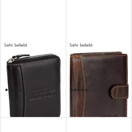
Sehr beliebt
Sehr beliebt
WILD THINGS ONLY !!!
WILD THINGS ONLY !!!
Geldbörse RFID Leder
Geldbörse RFID echt Leder
Portmonne Geldbörse Herren
Portemonnaie Geldbörse
mit Reißverschluss
Riegelbörsel Herren
Hochformat, RFID Schutz
Hochformat, RFID Schutz
(54)
(72)
20,95 €
19,95 €
lieferbar - in 3-4 Werktagen bei dir
lieferbar - in 3-4 Werktagen bei dir