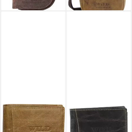
lieferbar - in 4-5 Werktagen bei dir
WILD THINGS ONLY !!!
WILD THINGS ONLY !!!
Geldbörse OPJ114X Wild
Geldbörse Herren Leder
Things Only Portemonnaie
Portmonee Antik used Look
Geldbörse (Portemonnaie,
Groß Viele Fächer, Leder in