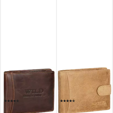
WILD THINGS ONLY !!!
WILD THINGS ONLY !!!
Geldbörse RFID echt Leder
Geldbörse RFID echt Leder
Portemonnaie Geldbörse
Portemonnaie Geldbörse
Geldbeutel Herren
Riegelbörsel Herren
Querformat, RFID Schutz
Querformat, RFID Schutz
(11)
(44)
19,95 €
19,95 €
lieferbar - in 3-4 Werktagen bei dir
lieferbar - in 3-4 Werktagen bei dir