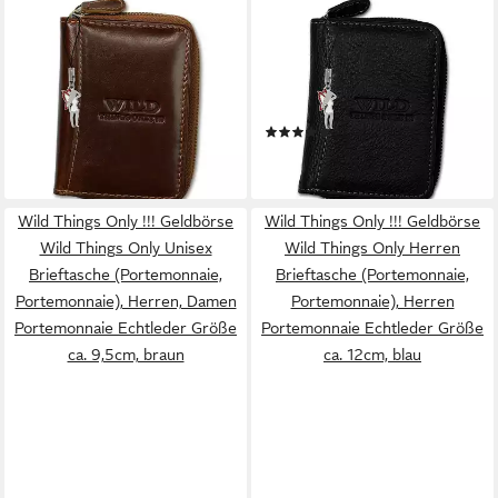
WILD THINGS ONLY !!!
WILD THINGS ONLY !!!
Geldbörse Wild Things RFID
Geldbörse Wild Things RFID
Blocker Minibörse braun
Blocker Minibörse schwarz
(Minibörse, Minibörse),
(Minibörse, Minibörse),
Herren, Damen Geldbörse aus
Herren, Damen Geldbörse aus
(1)
18,29 €
Echtleder in braun, ca. 8cm
Echtleder in schwarz, ca. 8cm
18,87 €
lieferbar - in 2-3 Werktagen bei dir
Breite
Breite
lieferbar - in 2-3 Werktagen bei dir
Wild Things Only !!! Geldbörse
Wild Things Only !!! Geldbörse
Wild Things Only Unisex
Wild Things Only Herren
Brieftasche (Portemonnaie,
Brieftasche (Portemonnaie,
Portemonnaie), Herren, Damen
Portemonnaie), Herren
Portemonnaie Echtleder Größe
Portemonnaie Echtleder Größe
ca. 9,5cm, braun
ca. 12cm, blau