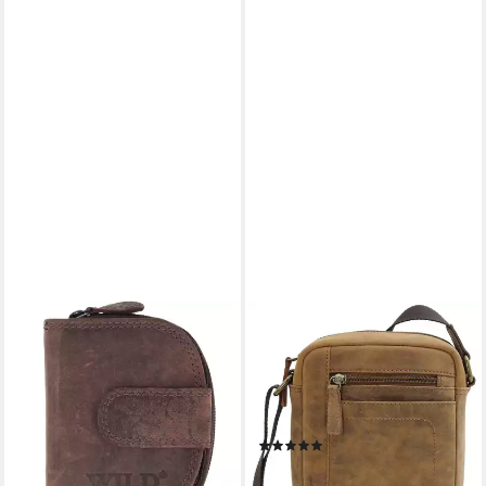
WILD THINGS ONLY !!!
WILD THINGS ONLY !!!
Geldbörse Kleines
Schultertasche Kleiner
Portemonnaie Damen Herren
Herren Messenger Bag Antik
(Geldbeutel Mini, klein und
Leder Umhängetasche, echt
handlich), aus echtem Leder
Leder
(1)
25,90 €
UVP
29,90 €
42,49 €
-13%
lieferbar - in 4-5 Werktagen bei dir