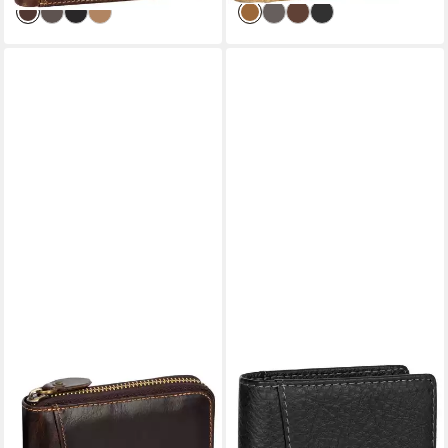
WILD THINGS ONLY !!!
WILD THINGS ONLY !!!
Geldbörse RFID Leder
Geldbörse RFID echt Leder
Portmonne Geldbörse Herren
Portemonnaie Geldbörse