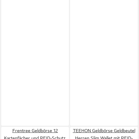
Frentree Geldbörse 12
TEEHON Geldbörse Geldbeutel
Kartenfächer und RFID-Schutz,
Herren Slim Wallet mit RFID-