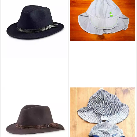
WEGENER
WEGENER
Outdoorhut Wollhut,
Erstlingsmütze Nautic Mit UV-
knautschbar,
Schutz
12,95 €
wasserabweisend
(0,72 €/ 1 Stk)
39,95 €
UVP
69,99 €
lieferbar - in 4-5 Werktagen bei dir
-43%
lieferbar - in 3-4 Werktagen bei dir