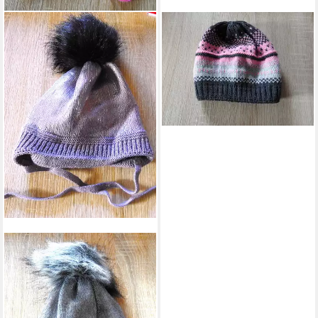
WEGENER
Mütze & Schal Rainbow
14,95 €
(1,00 €/ 1 Stk)
lieferbar - in 4-5 Werktagen bei dir
WEGENER
Mütze & Schal Glitzy
17,95 €
(1,00 €/ 1 Stk)
lieferbar - in 4-5 Werktagen bei dir