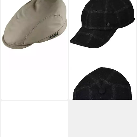
WEGENER
Baseball Cap
49,95 €
lieferbar - in 2-3 Werktagen bei dir