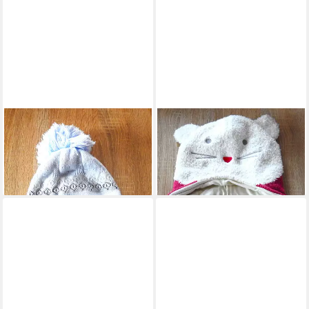
WEGENER
WEGENER
Mütze & Schal Babyblue
Mütze & Schal The Cat
12,95 €
14,95 €
(1,00 €/ 1 Stk)
(1,00 €/ 1 Stk)
lieferbar - in 4-5 Werktagen bei dir
lieferbar - in 4-5 Werktagen bei dir