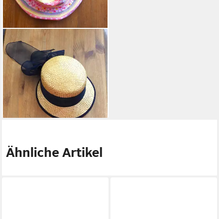
WEGENER
Sonnenhut Lillifee
14,95 €
UVP
16,95 €
(1,00 €/ 1 Stk)
-12%
lieferbar - in 4-5 Werktagen bei dir
Ähnliche Artikel