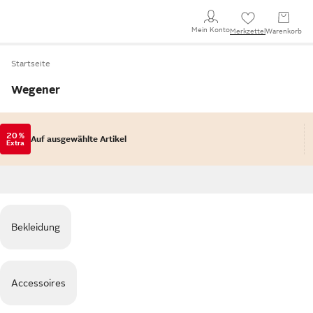
Mein Konto
Merkzettel
Warenkorb
Startseite
Wegener
20 %
Auf ausgewählte Artikel
Extra
Bekleidung
Accessoires