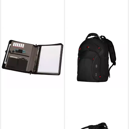
WENGER
Schreibmappe Affiliate,
Polyester
(3)
ab 39,60 €
UVP
45,00 €
-12%
lieferbar - in 2-3 Werktagen bei dir
WENGER
Laptoprucksack Gigabyte 16