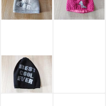
(1,00 €/ 1 Stk)
lieferbar - in 4-5 Werktagen bei dir
WEGENER
Mütze & Schal Cool Ever
14,95 €
(1,00 €/ 1 Stk)
lieferbar - in 4-5 Werktagen bei dir