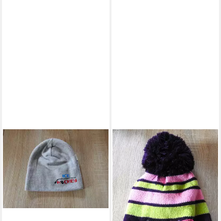
WEGENER
Mütze & Schal Ice Hockey
17,95 €
(1,00 €/ 1 Stk)
lieferbar - in 4-5 Werktagen bei dir