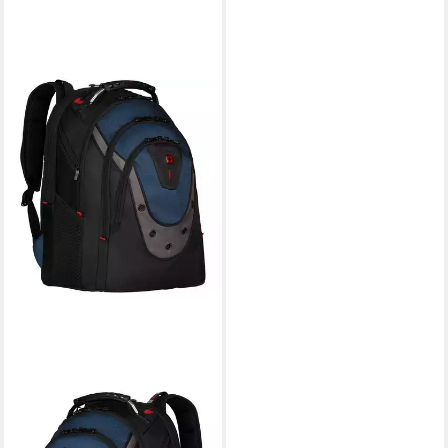
WENGER
Laptoprucksack Ibex,