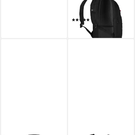
Zoll Laptop Rucksack,
schwarz
(4)
ab 77,04 €
lieferbar - in 3-4 Werktagen bei dir