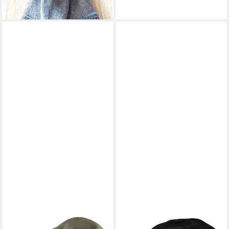
WEGENER
Baseball Cap
59,95 €
lieferbar - in 2-3 Werktagen bei dir