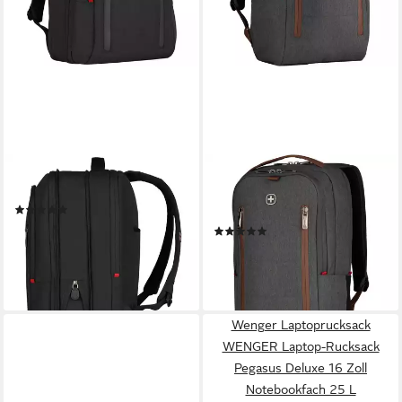
WENGER
WENGER
Laptoprucksack, Polyester
Laptoprucksack City Upgrade,
(2)
Polyester
ab 70,44 €
(1)
lieferbar - in 2-3 Werktagen bei dir
ab 70,08 €
UVP
85,00 €
-18%
lieferbar - in 2-3 Werktagen bei dir
Wenger Laptoprucksack
WENGER Laptop-Rucksack
Pegasus Deluxe 16 Zoll
Notebookfach 25 L