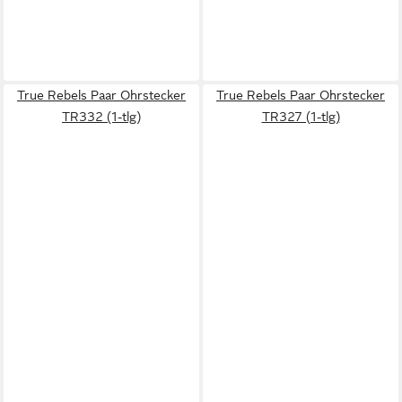
True Rebels Paar Ohrstecker
True Rebels Paar Ohrstecker
TR332 (1-tlg)
TR327 (1-tlg)