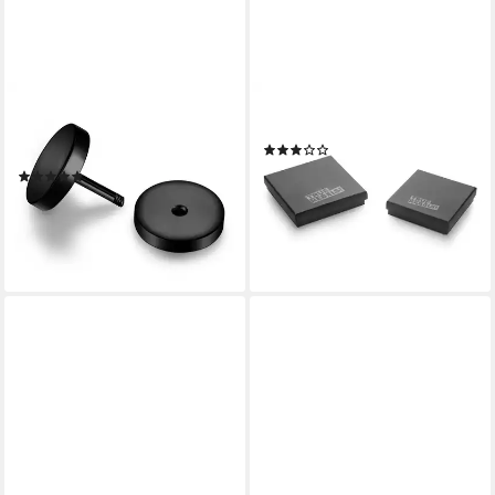
TRUE REBELS
TRUE REBELS
Paar Ohrstecker TR334 (1-
Paar Creolen TR318 (1-tlg)
(1)
tlg)
14,95 €
UVP
29,95 €
(2)
13,95 €
UVP
29,95 €
-50%
lieferbar - in 8-10 Werktagen bei
-53%
dir
lieferbar - in 8-10 Werktagen bei
dir