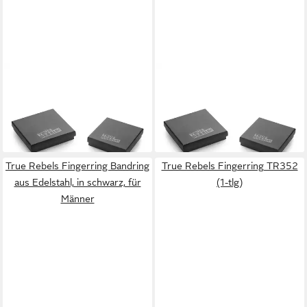
TRUE REBELS
TRUE REBELS
Single-Ohrstecker silber, mit
Single-Ohrstecker silber, mit
Zirkonia
Zirkonia
27,95 €
27,95 €
lieferbar - in 2-3 Werktagen bei dir
lieferbar - in 2-3 Werktagen bei dir
True Rebels Fingerring Bandring
True Rebels Fingerring TR352
aus Edelstahl, in schwarz, für
(1-tlg)
Männer