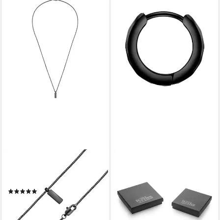
TRUE REBELS
TRUE REBELS
Kette mit Anhänger TR349
Paar Creolen TR323 (1-tlg)
20,95 €
(1-tlg)
UVP
29,95 €
(1)
-30%
27,95 €
UVP
49,95 €
lieferbar - in 8-10 Werktagen bei
dir
-44%