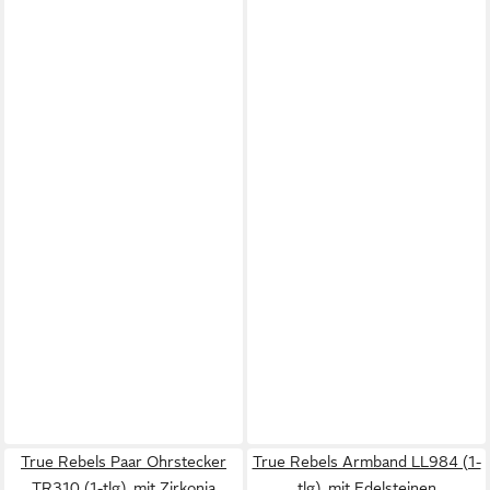
True Rebels Paar Ohrstecker
True Rebels Armband LL984 (1-
TR310 (1-tlg), mit Zirkonia
tlg), mit Edelsteinen