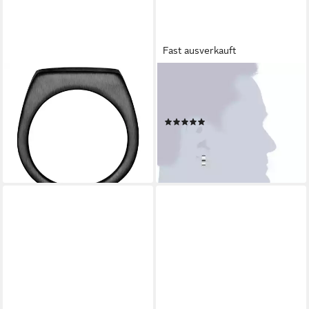
Fast ausverkauft
TRUE REBELS
TRUE REBELS
Fingerring schwarz
Paar Creolen silber, aus
39,95 €
Edelstahl
lieferbar - in 2-3 Werktagen bei dir
(1)
31,95 €
UVP
39,95 €
-20%
lieferbar - in 2-3 Werktagen bei dir