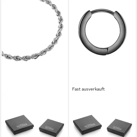
Fast ausverkauft
TRUE REBELS
TRUE REBELS
Armband TR341 (1-tlg)
Paar Creolen TR319 (1-tlg)
ab 14,95 €
16,95 €
UVP
34,95 €
UVP
29,95 €
-57%
-43%
lieferbar - in 8-10 Werktagen bei
lieferbar - in 8-10 Werktagen bei
dir
dir