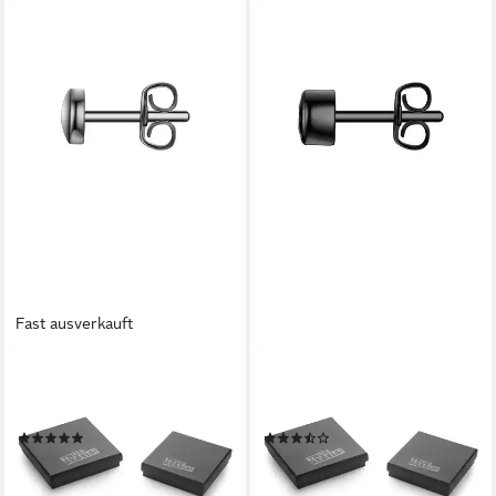
Fast ausverkauft
TRUE REBELS
TRUE REBELS
Paar Ohrstecker TR326 (1-
Paar Ohrstecker TR311 (1-
tlg)
tlg), mit Zirkonia
(1)
(3)
13,95 €
16,95 €
UVP
29,95 €
UVP
29,95 €
-53%
-43%