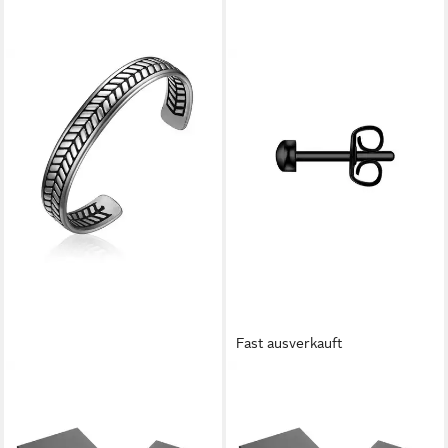
Fast ausverkauft
TRUE REBELS
TRUE REBELS
Armreif silber
Single-Ohrstecker schwarz
47,95 €
22,95 €
UVP
29,95 €
lieferbar - in 2-3 Werktagen bei dir