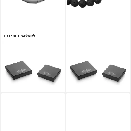
Fast ausverkauft
TRUE REBELS
TRUE REBELS
Paar Creolen TR321 (1-tlg)
Armband TR308 (1-tlg), mit
29,95 €
Lavastein
lieferbar - in 2-3 Werktagen bei dir
19,95 €
UVP
39,95 €
-50%
lieferbar - in 8-10 Werktagen bei
dir