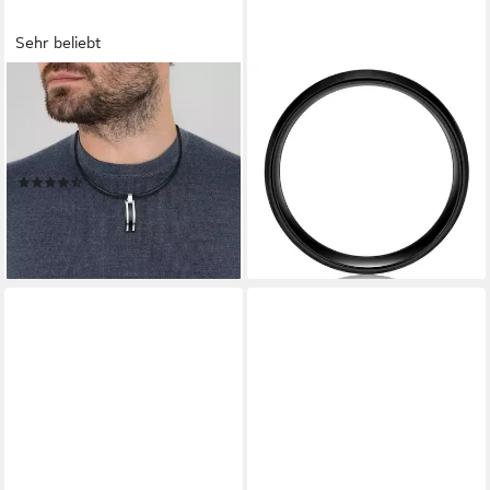
Sehr beliebt
TRUE REBELS
TRUE REBELS
Lederband Lederhalskette
Fingerring TR306 (1-tlg)
34,95 €
aus Echtleder, in schwarz, für
lieferbar - in 8-10 Werktagen bei
Männer
dir
(36)
43,95 €
UVP
59,95 €
-27%
lieferbar - in 2-3 Werktagen bei dir