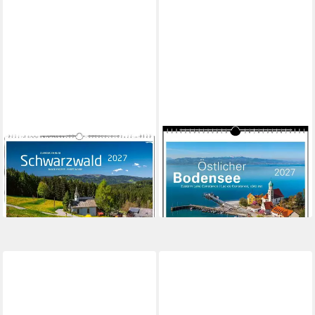
STADLER
STADLER
Wandkalender Schwarzwald
Wandkalender Östlicher
2027
Bodensee 2027
18,35 €
11,65 €
lieferbar - in 2-3 Werktagen bei dir
lieferbar - in 3-4 Werktagen bei dir