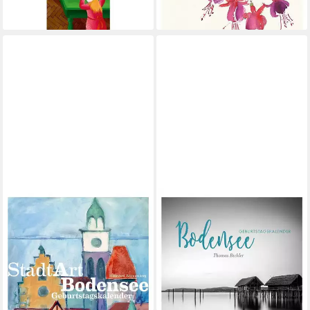
ab 10,95 €
ab 15,95 €
lieferbar - in 3-4 Werktagen bei dir
lieferbar - in 3-4 Werktagen bei dir
STADLER
STADLER
Geburtstagskalender StadtArt
Wandkalender Bodensee.
Bodensee. Immerwährender
Immerwährender
Geburtstags- und
Geburtstags- und
Tischkalender
Tischkalender
ab 15,95 €
ab 16,40 €
lieferbar - in 3-4 Werktagen bei dir
lieferbar - in 3-4 Werktagen bei dir