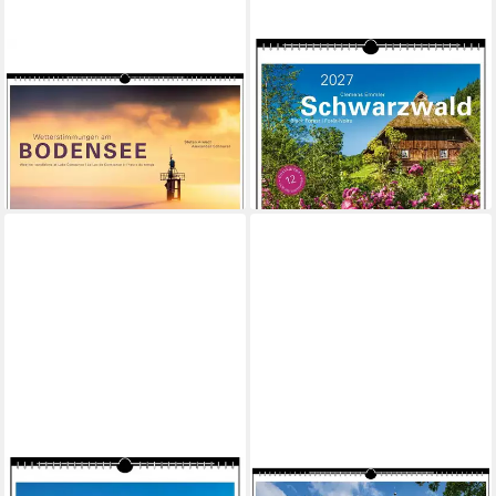
STADLER
STADLER
Wandkalender
Wandkalender Schwarzwald
Wetterstimmungen am
2027
11,65 €
Bodensee 2027
lieferbar - in 3-4 Werktagen bei dir
24,95 €
lieferbar - in 2-3 Werktagen bei dir
STADLER
STADLER