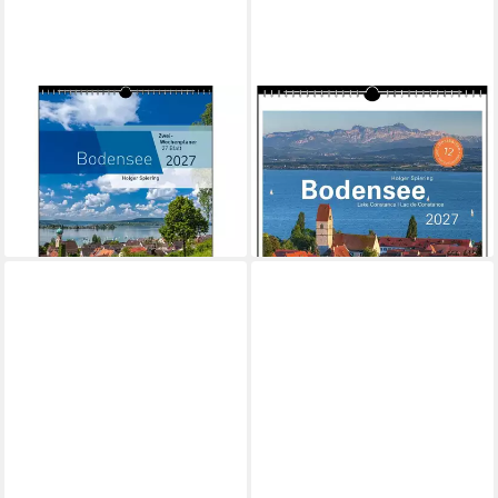
STADLER
STADLER
Wandkalender Zwei-
Wandkalender Bodensee
Wochenplaner Bodensee
2027
11,65 €
2027
lieferbar - in 3-4 Werktagen bei dir
20,30 €
lieferbar - in 2-3 Werktagen bei dir