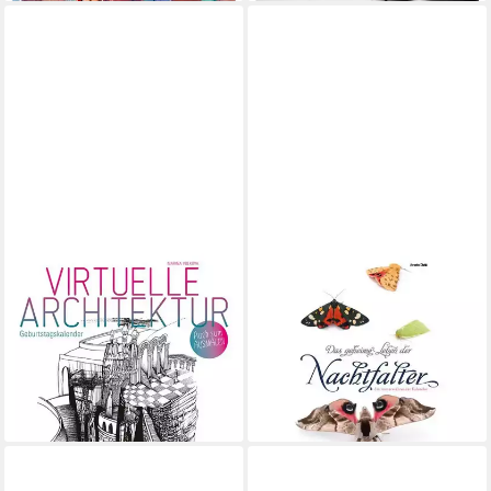
STADLER
STADLER
Geburtstagskalender Virtuelle
Wandkalender Das geheime
Architektur - zum Ausmalen.
Leben der Nachtfalter
ab 21,45 €
Immerwährender
lieferbar - in 2-3 Werktagen bei dir
Geburtstags-...
ab 16,40 €
lieferbar - in 3-4 Werktagen bei dir