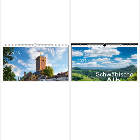
STADLER
STADLER
Wandkalender Malerisches
Wandkalender Schwäbische
Thüringen 2026
Alb 2027
18,35 €
18,35 €
lieferbar - in 2-3 Werktagen bei dir
lieferbar - in 2-3 Werktagen bei dir