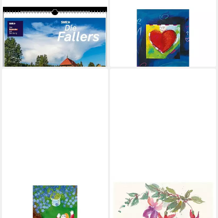
STADLER
STADLER
Wandkalender Die Fallers
Wandkalender Mit Herz
ab 10,95 €
2027
lieferbar - in 3-4 Werktagen bei dir
21,45 €
lieferbar - in 2-3 Werktagen bei dir
STADLER
STADLER
Wandkalender Bruno Epple
Geburtstagskalender
Geburtstagskalender
Blütenzauber