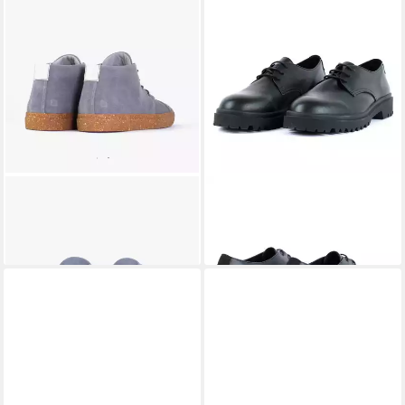
SORBAS
'59 nachhaltige
SORBAS
'85 Schnürschuh
169,00 €
Sneaker Sneakerboots
139,00 €