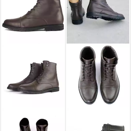
SORBAS
'94 Leder Work
SORBAS
'93 Lederstiefel
Boots Schnürboots
Schnürboots
99,00 €
179,00 €
UVP
184,00 €