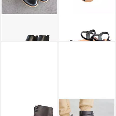
SORBAS
'88 Chelseaboots
SORBAS
'28 Sandale
99,00 €
89,00 €
UVP
159,00 €
-38%