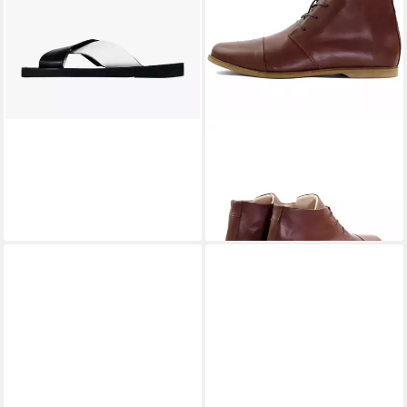
SORBAS
'87 Leder Desert
Boots Ankleboots
199,00 €