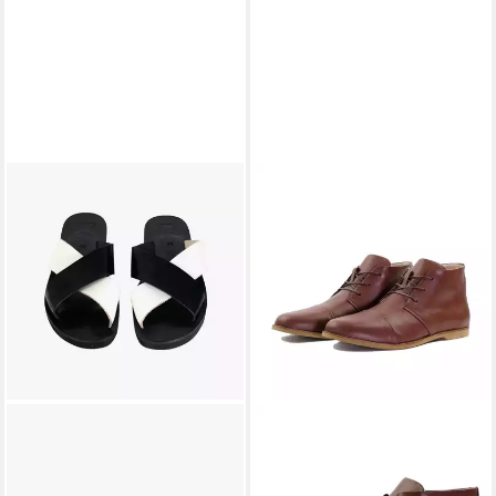
SORBAS
'24 Ledersandalen
Sandalette
89,00 €