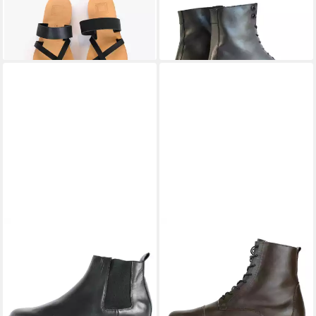
79,00 €
Boots aus Leder Schnürboots
139,00 €
UVP
179,00 €
-22%