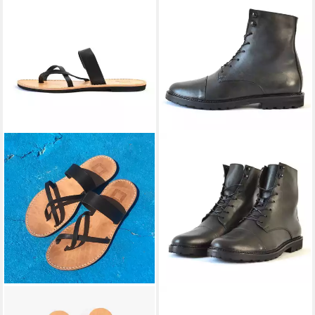
SORBAS
'23 Römersandale
SORBAS
'94 gefütterte Work