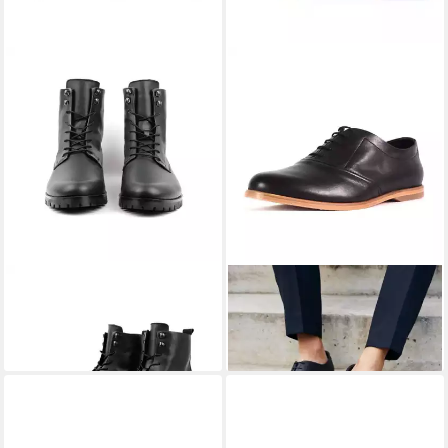
SORBAS
'97 Work Boots
SORBAS
'84 Schnürschuh
179,00 €
(ungefüttert) Schnürstiefel
189,00 €