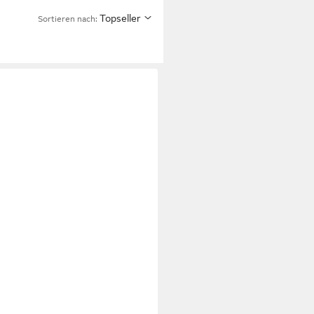
Topseller
Sortieren nach: