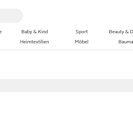
e
Baby & Kind
Sport
Beauty & D
Heimtextilien
Möbel
Bauma