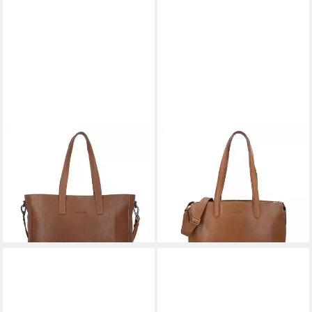
PLEVIER
PLEVIER
Shopper Rock, Leder
Shopper Power, Leder
195,71 €
259,00 €
UVP
209,00 €
lieferbar - in 2-3 Werktagen bei dir
-6%
lieferbar - in 2-3 Werktagen bei dir