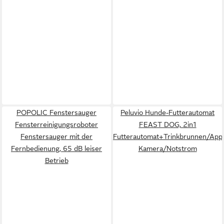
POPOLIC Fenstersauger
Peluvio Hunde-Futterautomat
Fensterreinigungsroboter
FEAST DOG, 2in1
Fenstersauger mit der
Futterautomat+Trinkbrunnen/Ap
Fernbedienung, 65 dB leiser
Kamera/Notstrom
Betrieb