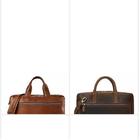
PLEVIER
PLEVIER
Aktentasche Jimmy, Leder
Aktentasche coventry, Leder
195,71 €
206,43 €
lieferbar - in 2-3 Werktagen bei dir
lieferbar - in 2-3 Werktagen bei dir