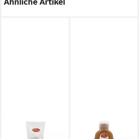
Ähnliche Artikel
PLEVA
PLEVA
Körperpflegemittel Creme für
Körperpflegemittel Lotion mit
zu Akne neigende Haut
Propolis für Haut mit Akne