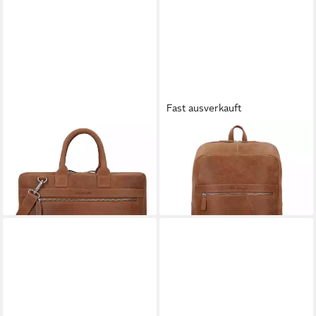
Fast ausverkauft
PLEVIER
PLEVIER
Aktentasche Urban, Leder
Daypack Urban, Leder
159,00 €
105,35 €
UVP
199,00 €
lieferbar - in 2-3 Werktagen bei dir
-47%
lieferbar - in 2-3 Werktagen bei dir