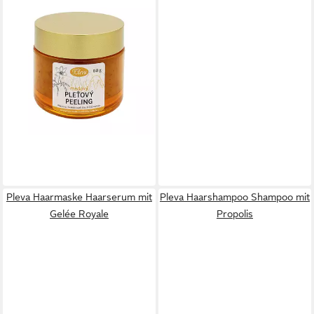
PLEVA
Gesichtspflege Körperpeeling
mit Honig und Salz
17,79 €
(355,80 €/ 1 kg)
lieferbar - in 7-9 Werktagen bei dir
Pleva Haarmaske Haarserum mit
Pleva Haarshampoo Shampoo mit
Gelée Royale
Propolis