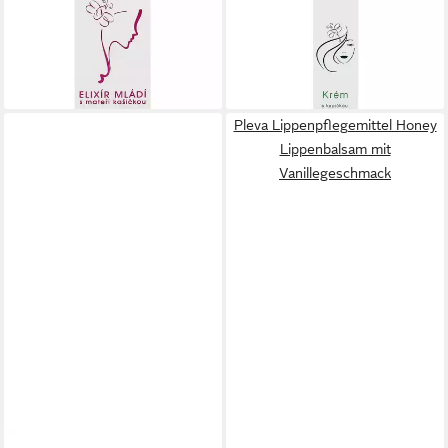
mit Gelée Royale
einem beruhigenden Tropfen
ab 24,57 €
Bienengift
(819,00 €/ 1 kg)
ab 24,18 €
lieferbar - in 7-9 Werktagen bei dir
(483,60 €/ 1 kg)
lieferbar - in 7-9 Werktagen bei dir
Pleva Lippenpflegemittel Honey
Lippenbalsam mit
Vanillegeschmack