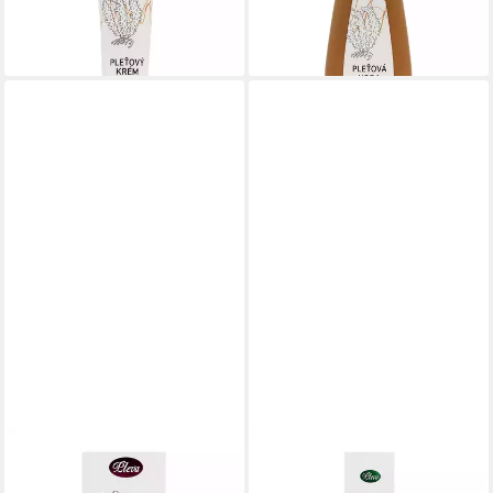
17,65 €
13,78 €
(353,00 €/ 1 kg)
(114,83 €/ 1 kg)
lieferbar - in 7-9 Werktagen bei dir
lieferbar - in 7-9 Werktagen bei dir
PLEVA
PLEVA
Gesichtspflege Jugendelixier
Gesichtspflege Creme mit