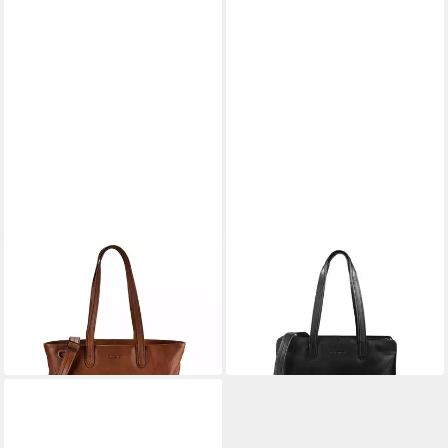
PLEVIER
PLEVIER
Aktentasche Catz, Leder
Aktentasche Power, Leder
219,00 €
259,00 €
lieferbar - in 2-3 Werktagen bei dir
lieferbar - in 2-3 Werktagen bei dir