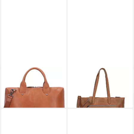
PLEVIER
PLEVIER
Aktentasche Rock, Leder
Shopper Power, Leder
178,45 €
284,22 €
UVP
199,00 €
lieferbar - in 2-3 Werktagen bei dir
-10%
lieferbar - in 2-3 Werktagen bei dir