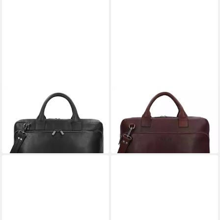
PLEVIER
PLEVIER
Aktentasche Vintage, Leder
Aktentasche Vintage, Leder
269,00 €
309,00 €
lieferbar - in 2-3 Werktagen bei dir
lieferbar - in 2-3 Werktagen bei dir