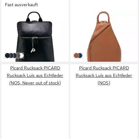
Fast ausverkauft
PICARD
PICARD
Rucksack PICARD Rucksack
Rucksack PICARD Rucksack
Luis aus Echtleder
Luis aus Echtleder
ab 147,75 €
141,75 €
UVP
189,00 €
UVP
189,00 €
-22%
-25%
in 2-3 Werktagen bei dir
in 2-3 Werktagen bei dir
weitere Farben:
+8
schwarz
Cafe
Ink
Gravel
shark
cognac
ink
Picard Rucksack PICARD
Picard Rucksack PICARD
Rucksack Luis aus Echtleder
Rucksack Luis aus Echtleder
(NOS, Never out of stock)
(NOS)