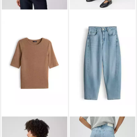
OPUS
OPUS
3/4-Arm-Shirt mit feiner
Relax-fit-Jeans Barrel Jeans
Mélange Slim Fit Vielseitig
aus BCI Cotton Mix Mid Rise