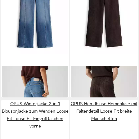
OPUS
OPUS
Bootcut-Jeans MIVA
Cordhose MILENI URBAN
STRONG Flared Jeans aus
komfortable Wide Leg Pants
89,99 €
79,99 €
BCI Cotton Mid Rise 5-
aus Cord vorverlegte
Pocket-Design
Seitennaht
OPUS Winterjacke 2-in-1
OPUS Hemdbluse Hemdbluse mit
Blousonjacke zum Wenden Loose
Faltendetail Loose Fit breite
Fit Loose Fit Eingrifftaschen
Manschetten
vorne