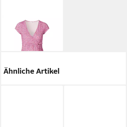
NOPPIES
Jerseykleid (1-tlg)
Wickel-Design
21,90 €
74,90 €
-71%
Ähnliche Artikel