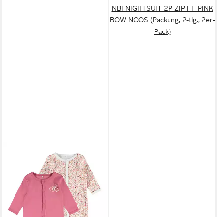
NBFNIGHTSUIT 2P ZIP FF PINK
BOW NOOS (Packung, 2-tlg., 2er-
Pack)
NAME IT
Strampler Baby
Mädchen 2er Pack mit Füßen
24,99 €
(Packung, 2-tlg., 2er-Pack)