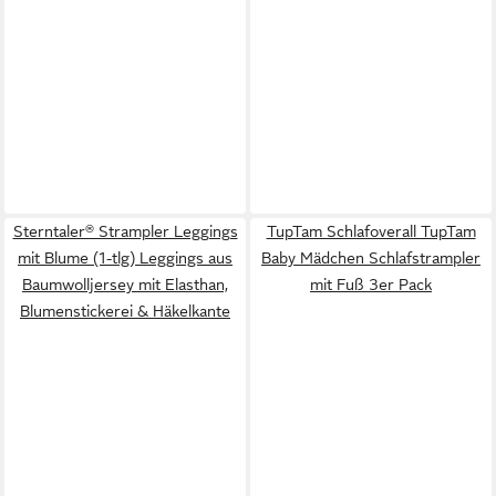
Sterntaler® Strampler Leggings
TupTam Schlafoverall TupTam
mit Blume (1-tlg) Leggings aus
Baby Mädchen Schlafstrampler
Baumwolljersey mit Elasthan,
mit Fuß 3er Pack
Blumenstickerei & Häkelkante