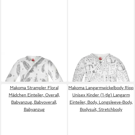
MAKOMA
Langarmwickelbody
MAKOMA
Langarmwickelbody
Federn Mädchen (1-tlg) Body,
Katze Unisex Kinder (1-tlg)
12,50 €
14,50 €
Langarmbody, Wickelbody,
Langarm Einteiler, Body,
Mädchenbody, Einteiler
Longsleeve-Body, Bodysuit,
Makoma Strampler Floral
Makoma Langarmwickelbody Ripp
Stretchbody
Mädchen Einteiler, Overall,
Unisex Kinder (1-tlg) Langarm
Babyanzug, Babyoverall,
Einteiler, Body, Longsleeve-Body,
Babyanzug
Bodysuit, Stretchbody