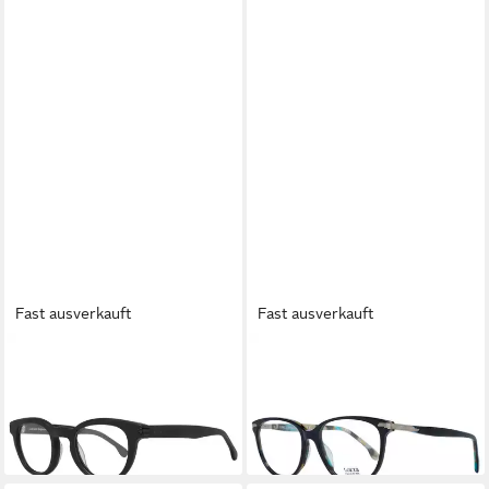
Fast ausverkauft
Fast ausverkauft
LOZZA
LOZZA
Brillengestell VL4123
Brillengestell MOD. VL4107
45BLKM
540AT5
ab 49,24 €
52,20 €
lieferbar in 3 Wochen
lieferbar in 3 Wochen