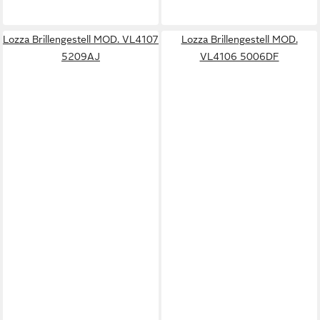
Lozza Brillengestell MOD. VL4107
Lozza Brillengestell MOD.
5209AJ
VL4106 5006DF