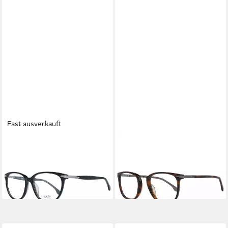
Fast ausverkauft
LOZZA
LOZZA
Brillengestell VL4107
Brillengestell MOD. VL4152
540APA
5009AJ
ab 52,20 €
52,20 €
lieferbar in 3 Wochen
lieferbar in 3 Wochen