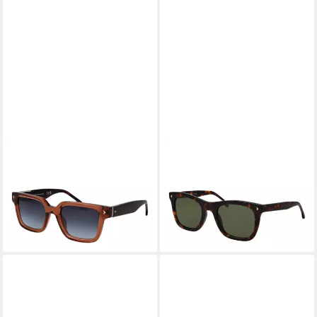
LOZZA
LOZZA
Sonnenbrille SL4338
Sonnenbrille SL4359 5404BL
63,95 €
5206ME
UVP
149,00 €
63,95 €
UVP
169,00 €
-57%
lieferbar - in 2-3 Werktagen bei dir
-62%
lieferbar - in 2-3 Werktagen bei dir