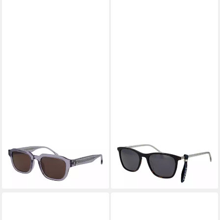
LOZZA
LOZZA
Sonnenbrille SL4341 5206A7
Sonnenbrille SL4177M
63,95 €
UVP
149,00 €
53768P
63,95 €
-57%
UVP
129,00 €
lieferbar - in 2-3 Werktagen bei dir
-50%
lieferbar - in 2-3 Werktagen bei dir