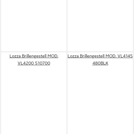
Lozza Brillengestell MOD.
Lozza Brillengestell MOD. VL4145
VL4200 510700
480BLK