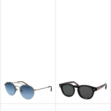
LOZZA
LOZZA
Sonnenbrille SL2433
Sonnenbrille SL4357M
560P8A
52700P
63,95 €
63,95 €
UVP
169,00 €
UVP
279,00 €
-62%
-77%
lieferbar - in 2-3 Werktagen bei dir
lieferbar - in 2-3 Werktagen bei dir