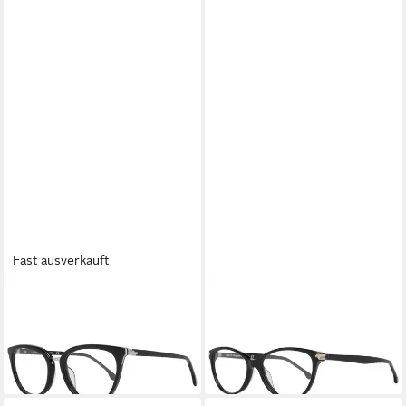
Fast ausverkauft
LOZZA
LOZZA
Brillengestell MOD. VL4146
Brillengestell MOD. VL4138
520BLK
530BLK
52,20 €
69,13 €
lieferbar in 3 Wochen
lieferbar in 3 Wochen