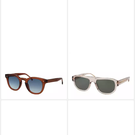
LOZZA
LOZZA
Sonnenbrille SL4360 49732Y
Sonnenbrille SL4340
63,95 €
UVP
149,00 €
5501AH
63,95 €
-57%
UVP
149,00 €
lieferbar - in 2-3 Werktagen bei dir
-57%
lieferbar - in 2-3 Werktagen bei dir