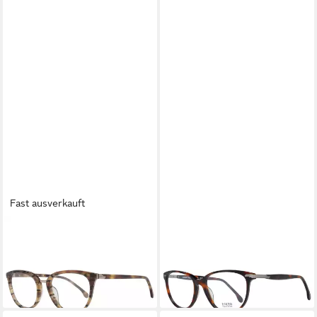
Fast ausverkauft
LOZZA
LOZZA
Brillengestell MOD. VL4146
Brillengestell VL4107 5409AJ
ab 52,20 €
523AMY
lieferbar in 3 Wochen
52,20 €
lieferbar in 3 Wochen