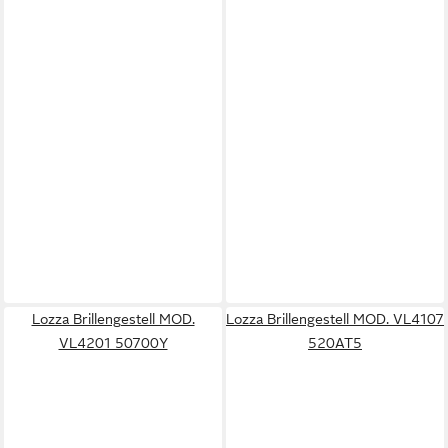
Lozza Brillengestell MOD.
Lozza Brillengestell MOD. VL4107
VL4201 50700Y
520AT5