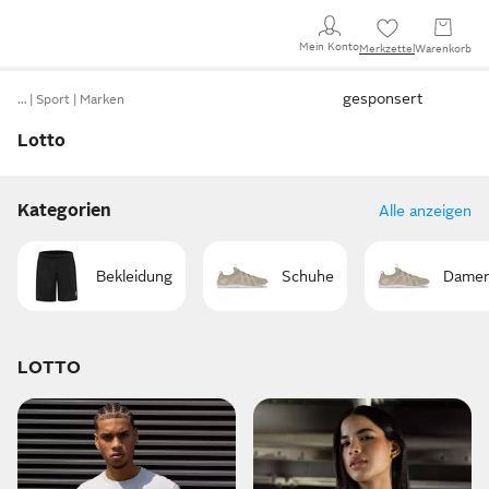
Mein Konto
Merkzettel
Warenkorb
gesponsert
…
Sport
Marken
Lotto
Kategorien
Alle anzeigen
Bekleidung
Schuhe
Dame
LOTTO