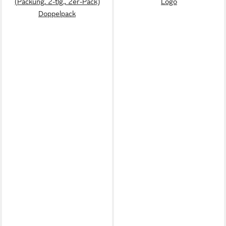
(Packung, 2-tlg., 2er-Pack)
Logo
Doppelpack