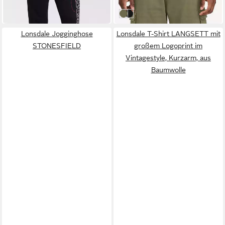
in 1-2 Werktagen bei dir
in 1-2 Werktagen bei dir
olive/black
black/grey
Lonsdale Jogginghose
Lonsdale T-Shirt LANGSETT mit
STONESFIELD
großem Logoprint im
Vintagestyle, Kurzarm, aus
Baumwolle