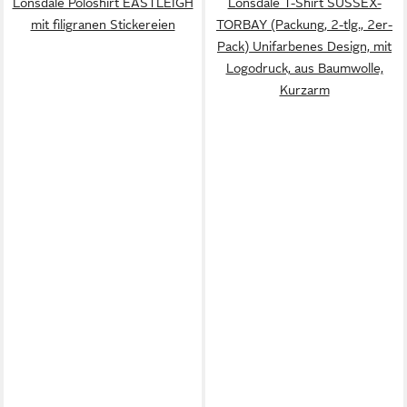
Lonsdale Poloshirt EASTLEIGH
Lonsdale T-Shirt SUSSEX-
mit filigranen Stickereien
TORBAY (Packung, 2-tlg., 2er-
Pack) Unifarbenes Design, mit
Logodruck, aus Baumwolle,
Kurzarm