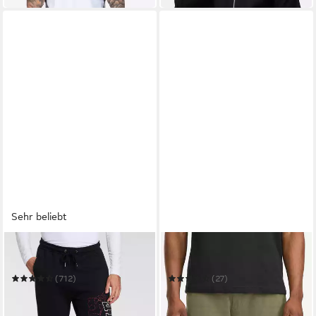
Sehr beliebt
LONSDALE
LONSDALE
Jogginghose DARTFORD
Cargoshorts BALRATH
(712)
(27)
ab 26,99 €
ab 26,99 €
UVP
44,90 €
UVP
49,90 €
-40%
-46%