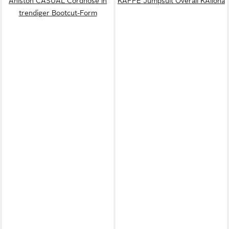
Aniston CASUAL Cordhose in
KAFFE Jumpsuit Overall KAilona
trendiger Bootcut-Form