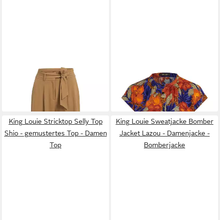
KING LOUIE
Stoffhose ?
KING LOUIE
Kurzarmbluse ?
Stoffhose Damen ? elegante
Kurzarmbluse Damen ? florale
120,00 €
69,95 €
High Waist Hose ? Stretch
Sommerbluse ? Viskosebluse
Hose mit Bindeg
mit Knopflei
King Louie Stricktop Selly Top
King Louie Sweatjacke Bomber
Shio - gemustertes Top - Damen
Jacket Lazou - Damenjacke -
Top
Bomberjacke