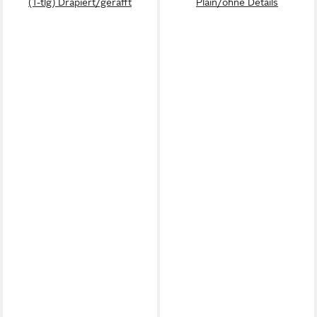
(1-tlg) Drapiert/gerafft
Plain/ohne Details