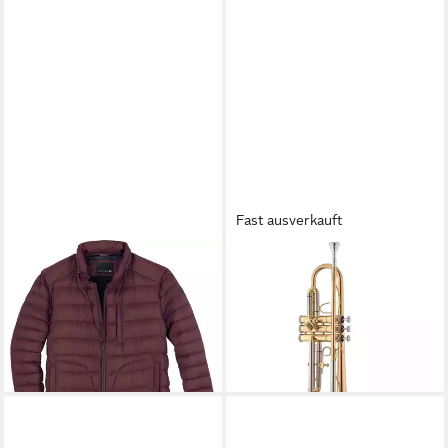
Fast ausverkauft
JUPITER
JUPITER
Steppjacke Jupiter leichte
Trompete, JTR700 RQ,
Übergrößen Steppjacke
Trompeten, Bb-Trompeten,
bordeaux
JTR700 RQ - Bb Trompete
76,00 €
696,60 €
lieferbar - in 3-4 Werktagen bei dir
lieferbar - in 4-5 Werktagen bei dir