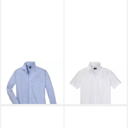
JUPITER
JUPITER
Businesshemd Businesshemd
Businesshemd Jupiter
bügelfrei Jupiter hellblau XXL
Businesshemd Kurzarm weiß
ab 50,95 €
bügelleicht XXL
lieferbar - in 3-4 Werktagen bei dir
ab 50,95 €
lieferbar - in 3-4 Werktagen bei dir