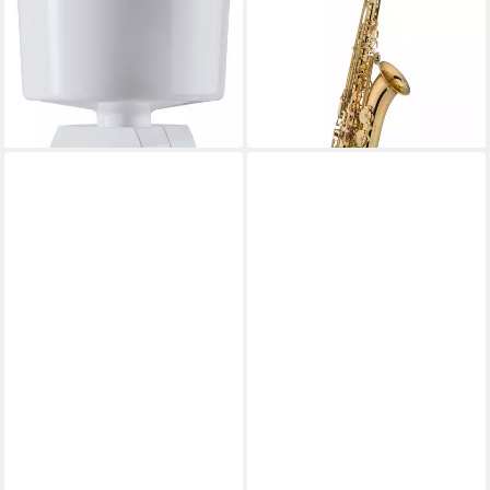
Set Flockenquetschen-
Saxophone, JTS-500Q
Vorsatz für Kenwood
Tenorsaxophon - Tenor
Küchenmaschinen
Saxophon
145,00 €
1.392,12 €
lieferbar - in 3-4 Werktagen bei dir
lieferbar - in 4-5 Werktagen bei dir