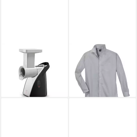
JUPITER
JUPITER
Spiralschneider
Businesshemd Businesshemd
Universalraffel mit 3
bügelfrei Jupiter silbergrau
Trommeln, Universalraffel mit,
XXL
ab 50,95 €
ABS
lieferbar - in 3-4 Werktagen bei dir
264,80 €
lieferbar - in 3-4 Werktagen bei dir