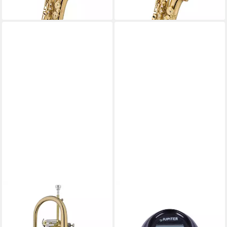
lieferbar - in 4-5 Werktagen bei dir
JUPITER
JUPITER
Flügelhorn, JFH 1100R
Wecker MySystem Timer
Flügelhorn, Flügelhörner,
Einfache Bedienung, Ideal
Perinetventil Flügelhörner,
zum Kochen oder Backen,