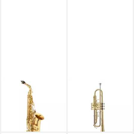
JUPITER
JUPITER
Saxophon, Saxophone, Alt
Trompete, JTR500Q Bb-
Saxophone, JAS1150Q
Trompete, Trompeten, Bb-
Altsaxophon - Alt Saxophon
Trompeten, JTR500Q Bb-
2.549,00 €
Trompete - Bb Trompete
lieferbar - in 4-5 Werktagen bei dir
582,12 €
lieferbar - in 4-5 Werktagen bei dir