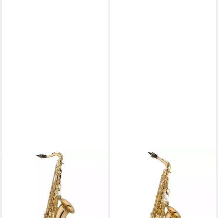
JUPITER
JUPITER
Saxophon, JTS700Q Tenor
Saxophon, JAS700 Q,
Sax, Saxophone, Tenor
Saxophone, Alt Saxophone,
Saxophone, JTS700Q Tenor
JAS700 Q - Alt Saxophon
1.161,00 €
Sax - Tenor Saxophon
lieferbar - in 4-5 Werktagen bei dir
1.617,84 €