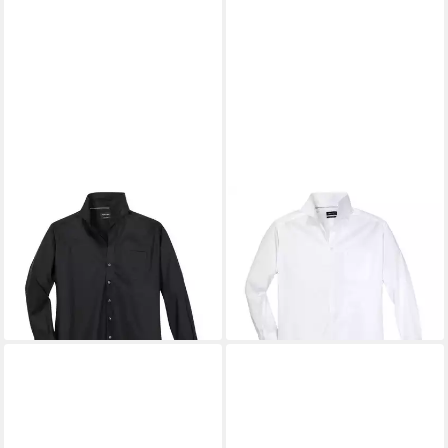
JUPITER
JUPITER
Langarmhemd Jupiter
Langarmhemd Jupiter
Übergrößen Langarmhemd
Langarmhemd Übergröße
schwarz bügelleicht
weiß bügelleicht
ab 40,95 €
ab 40,95 €
lieferbar - in 3-4 Werktagen bei dir
lieferbar - in 3-4 Werktagen bei dir