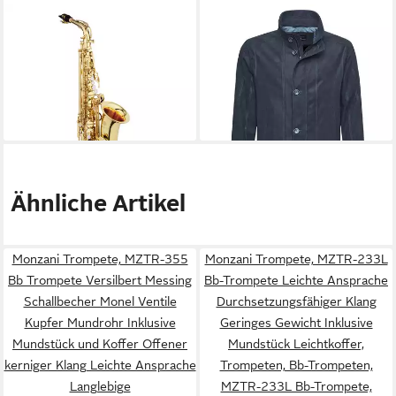
JUPITER
JUPITER
Saxophon, Saxophone, Alt
Blouson Jupiter Microblouson
Saxophone, JAS510Q
Supremo marine Übergröße
58,98 €
Altsaxophon - Alt Saxophon
lieferbar - in 3-4 Werktagen bei dir
1.003,32 €
lieferbar - in 4-5 Werktagen bei dir
Ähnliche Artikel
Monzani Trompete, MZTR-355
Monzani Trompete, MZTR-233L
Bb Trompete Versilbert Messing
Bb-Trompete Leichte Ansprache
Schallbecher Monel Ventile
Durchsetzungsfähiger Klang
Kupfer Mundrohr Inklusive
Geringes Gewicht Inklusive
Mundstück und Koffer Offener
Mundstück Leichtkoffer,
kerniger Klang Leichte Ansprache
Trompeten, Bb-Trompeten,
Langlebige
MZTR-233L Bb-Trompete,