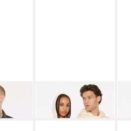
jacke
HARLEM SOUL
Kapuzensweatjacke
HAR
mit weicher Innenseite
Inne
36,95 €
29,9
UVP
69,95 €
-47%
-45