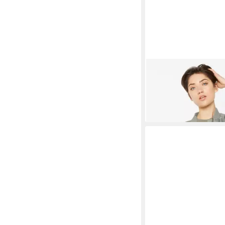
HARLEM SOUL
Blous
83,95 €
UVP
159,95 €
-48%