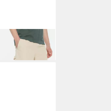
LEM SOUL
Shorts mit
tikbund
5 €
UVP
49,95 €
%