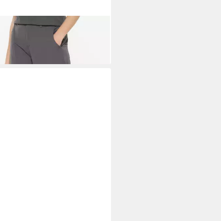
LEM SOUL
Cargohose mit
eband innen am Bund
5 €