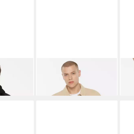
on
HARLEM SOUL
Jeansjacke
HAR
52,95 €
UVP
99,95 €
Elas
ab 2
-47%
-46