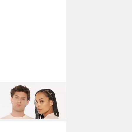
LEM SOUL
Sweater mit weicher
nseite
5 €
UVP
54,95 €
%