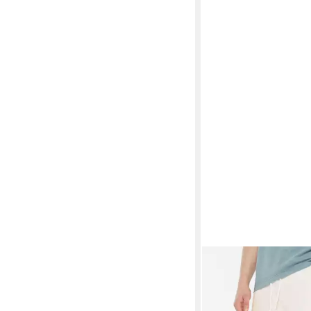
HARLEM SOUL
Bermu
Elastikbund und Korde
26,95 €
UVP
49,95 €