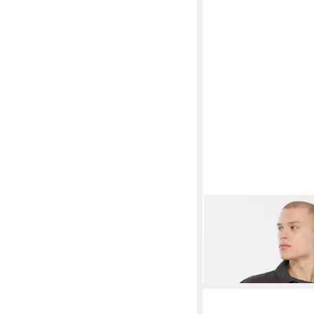
HARLEM SOUL
Jeans
52,95 €
UVP
99,95 €
-47%