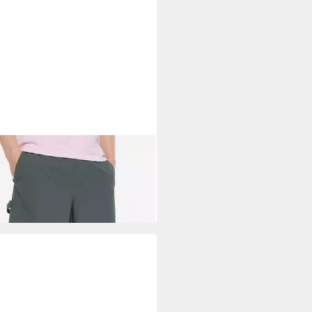
LEM SOUL
Shorts mit
tikbund
6,95 €
UVP
49,95 €
%