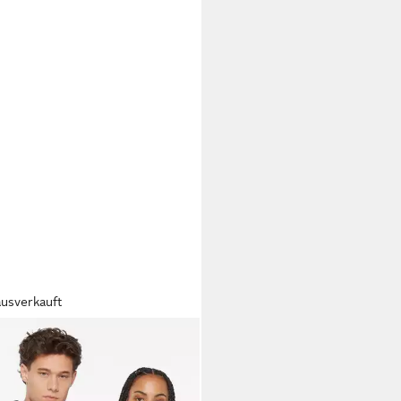
ausverkauft
LEM SOUL
Kapuzensweatjacke
weicher Innenseite
5 €
UVP
69,95 €