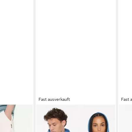
Fast ausverkauft
Fast 
das mit
HARLEM SOUL
Kapuzensweatjacke
HAR
l
mit weicher Innenseite
mit 
36,95 €
36,9
UVP
69,95 €