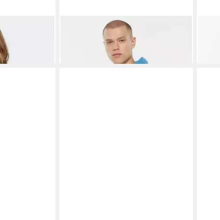
er aus
HARLEM SOUL
Kapuzensweatshirt
HAR
mit Rückenprint
Bind
69,95 €
69,9