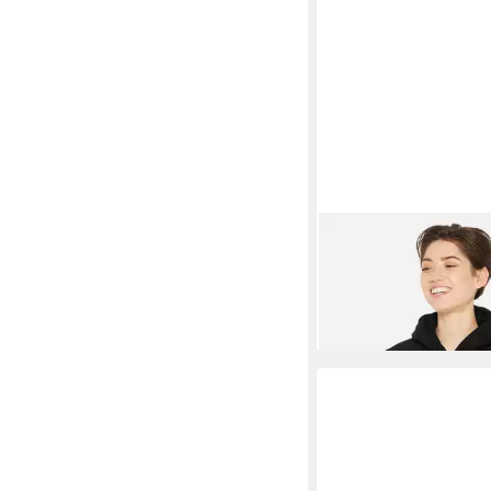
HARLEM SOUL
Blous
83,95 €
UVP
159,95 €
-48%