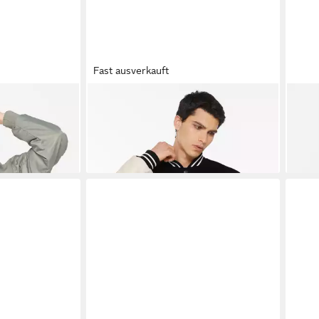
Fast ausverkauft
on
HARLEM SOUL
Collegejacke mit
HAR
Stickerei
Elas
52,95 €
26,9
UVP
199,95 €
-74%
-46