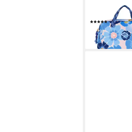
OILILY
Kosmetiktasche Celia
Duffy
(1)
59,80 €
lieferbar - in 2-3 Werktag