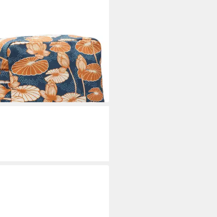
LSTAD
urbeutel / Kulturtasche LOTUS
us GOTS-zertifizierter Bio-
wolle
0 €
rbar - in 2-3 Werktagen bei dir