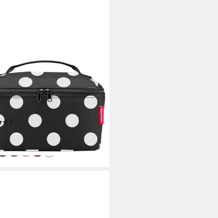
ENTHEL®
urbeutel BEAUTYCASE, 4 Liter,
arz, Weiß, Polyester,
erabweisend, mit
verschluss
(39)
7,95 €
r ausverkauft
+11