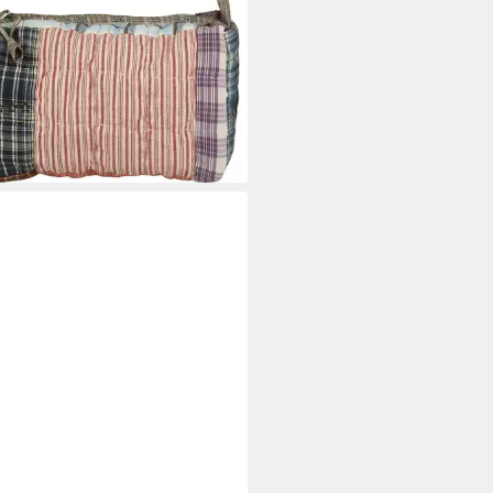
AURSEN
urbeutel Ib Laursen -
urbeutel Waschbeutel
etiktasche Patchwork Bunt
(1)
5 €
rbar - in 2-3 Werktagen bei dir