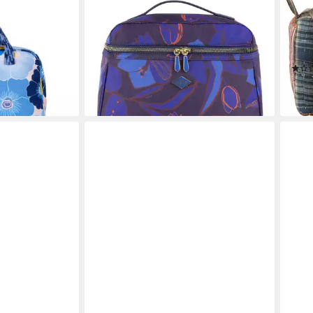
OILILY
IB L
 Cosmetic Bag
Kosmetiktasche Coco
Kult
69,80 €
Kult
lieferbar - in 2-3 Werktagen bei dir
Kosm
en bei dir
36,9
liefe