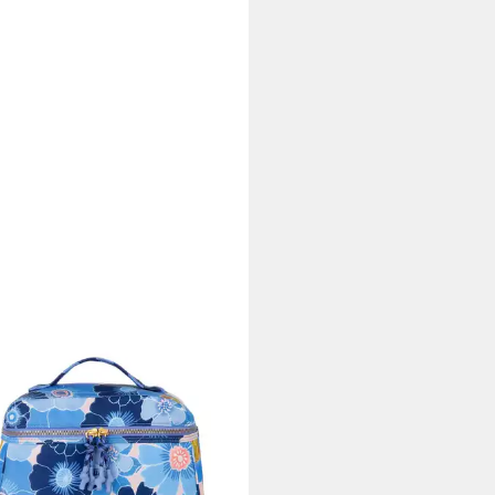
Y
etiktasche Coco Beauty Case
y
4,50 €
rbar - in 2-3 Werktagen bei dir