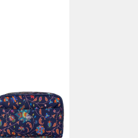
Y
urbeutel Pocket Cosmetic Bag
0 €
r ausverkauft