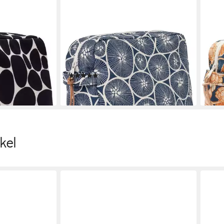
GYLLSTAD
GYL
rtasche STENAR
Kulturbeutel / Kulturtasche KORALL
Kult
rter Bio-
XL aus GOTS-zertifizierter Bio-
XL a
Baumwolle
Baum
(1)
83,0
83,00 €
en bei dir
liefe
lieferbar - in 2-3 Werktagen bei dir
kel