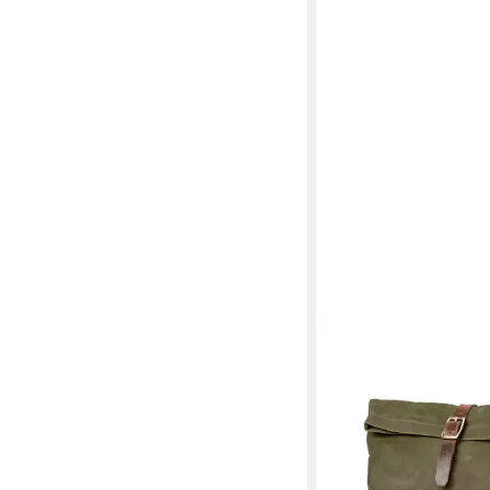
DRAKENSBERG
Kulturbeutel »Otis« W
große wasserfeste Fo
Kulturtasche, gewachs
Leder
89,90 €
lieferbar - in 2-3 Werktag