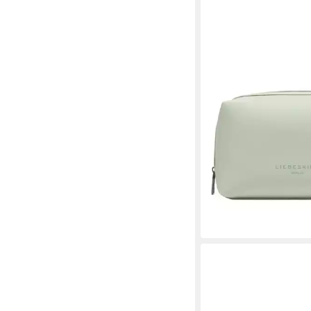
LIEBESKIND BERLIN
Kulturbeutel Pouchett
79,90 €
lieferbar - in 2-3 Werktag