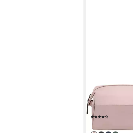
SAMSONITE
Kulturbeutel STACKD T
cm, Beauty-Bag Beaut
Schminketui Kosmetik
(7)
44,95 €
lieferbar - in 1-2 Werktag