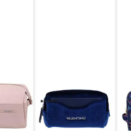
VALENTINO BAGS
OILIL
oilet Kit, 15
Kosmetiktasche Beauty Morbido
Kult
(2)
69,8
ybox
24,95 €
UVP
49,99 €
leide
box
-50%
lieferbar - in 2-3 Werktagen bei dir
en bei dir