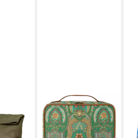
PIP STUDIO
OILIL
ald-Grün,
Kosmetiktasche Beauty Case Jabali
Kosm
54,95 €
ld-Top
Duff
lieferbar - in 2-3 Werktagen bei dir
ab 7
tes Canvas,
liefe
en bei dir