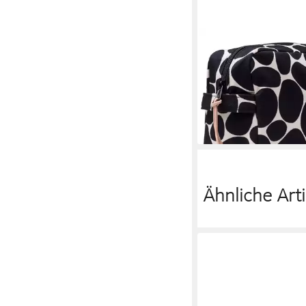
GYLLSTAD
Kulturbeutel / Kultu
XL aus GOTS-zertifizie
Baumwolle
83,00 €
lieferbar - in 2-3 Werktag
Ähnliche Arti