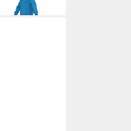
helig-weich - elastische
dchen