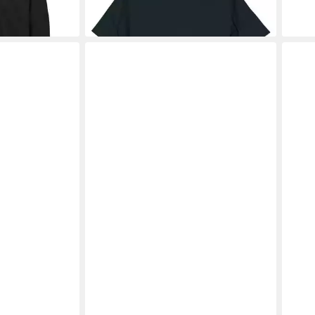
wolle
Kusc
Bün