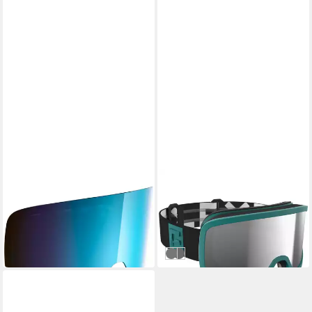
FLAXTA
FLAXTA
Skibrille Solid Spare Lens
Skibrille Solid
45,95 €
100,35 €
UVP
119,95 €
in 2-3 Werktagen bei dir
-16%
in 2-3 Werktagen bei dir
teal
dull grey