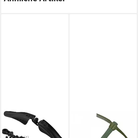
LUCHS
A. BLÖCHL
Schutzblech Schutzblech-Set
Doppelhacke Pickel, U.S. mit
für 20–29 Zoll für
Holzstiel oliv neu
29,90 €
Montainbike MTB Leicht zu
(1)