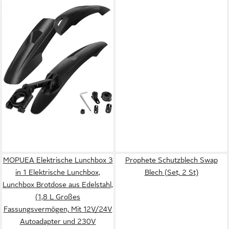
LUXUSKOLLEKTION
Schutzblech Fahrrad
Schutzblech Set Universal-
54,95 €
Montage für 24-29 Zoll
in 7-9 Werktagen bei dir
Mountainbikes
MOPUEA Elektrische Lunchbox 3
Prophete Schutzblech Swap
in 1 Elektrische Lunchbox,
Blech (Set, 2 St)
Lunchbox Brotdose aus Edelstahl,
(1,8 L Großes
Fassungsvermögen, Mit 12V/24V
Autoadapter und 230V