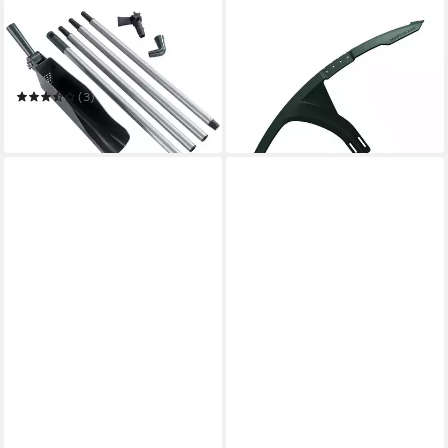
MAXIMEX
MSZWEIRAD
Dachrinnenreiniger
Schutzblech
30,16 €
Dachrinnenschaufel Modell
in 2-3 Werktagen bei dir
Maxi
(3)
39,99 €
in 2-3 Werktagen bei dir