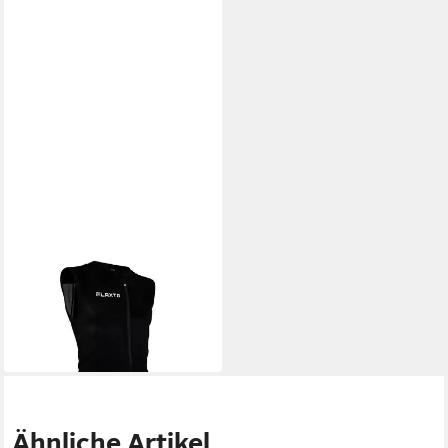
FLAXTA
Protektorenweste Flaxta
Rückenprotektor Behold men
195,00 €
in 3-4 Werktagen bei dir
Ähnliche Artikel