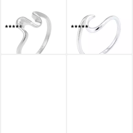
ELLI
ELLI
Fingerring Wellen Strand
Fingerring Wellen Wave
Meer Maritim Trend 925
Maritim Meer 925 Silber,
Silber, Wellen
Wellen
(3)
(17)
39,90 €
29,90 €
lieferbar - in 3-4 Werktagen bei dir
lieferbar - in 3-4 Werktagen bei dir