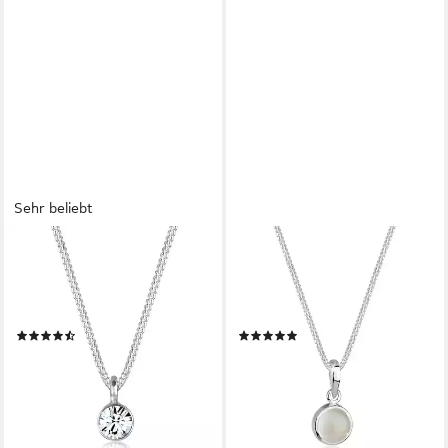
Sehr beliebt
ELLI
ELLI
Kette mit Anhänger Solitär
Kette mit Anhänger Klassik
Rund mit Kristallen von
Mondstein Edelstein Rund
Swarovski® 925 Silber, Kreis
Natur 925 Silber
(104)
(13)
49,90 €
44,90 €
UVP
89,00 €
lieferbar - in 3-4 Werktagen bei dir
-50%
lieferbar - in 3-4 Werktagen bei dir