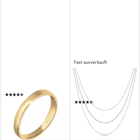
Fast ausverkauft
ELLI
ELLI
Fingerring Basic Ehering
Gliederkette Basic Layer
Damen 925er Silber, Ehering
Lagen Look Trend Blogger
(7)
925 Silber
49,90 €
(4)
lieferbar - in 3-4 Werktagen bei dir
59,90 €
UVP
119,00 €
-50%
lieferbar - in 3-4 Werktagen bei dir