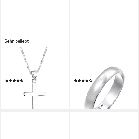
Sehr beliebt
ELLI
ELLI
Kette mit Anhänger Kreuz
Fingerring Basic Trauring
Symbol Religion Schmuck
Verlobung 925 Silber
Geschenk 925 Silber, Kreuz
vergoldet
(95)
(12)
59,90 €
49,90 €
lieferbar - in 3-4 Werktagen bei dir
lieferbar - in 3-4 Werktagen bei dir