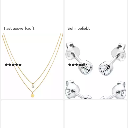
Fast ausverkauft
Sehr beliebt
ELLI
ELLI
Ketten-Set Layer Plättchen
Paar Ohrstecker Elli Damen-
mit Kristallen von Swarovski®
Ohrstecker 925er Silber 2
925 Silber, Plättchen
Kristall
(1)
(157)
54,90 €
39,90 €
UVP
99,00 €
lieferbar - in 3-4 Werktagen bei dir
-45%
lieferbar - in 3-4 Werktagen bei dir