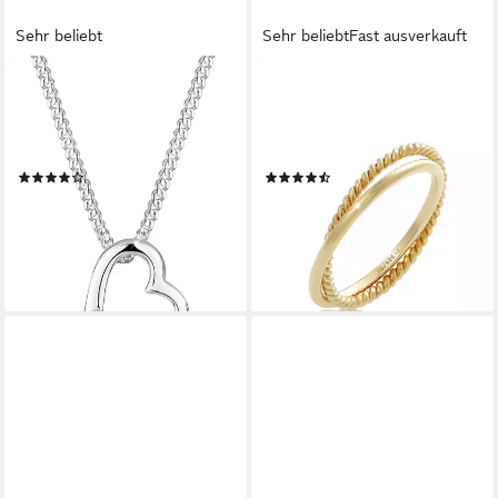
Sehr beliebt
Sehr beliebt
Fast ausverkauft
ELLI
ELLI
Kette mit Anhänger Herz 925
Fingerring Wickelring Klassik
Sterling Silber, mit Kristallen
Fein Gedreht Schmuck
von Swarovski®, Herz
Geschenk 925 Silber
(56)
(31)
34,90 €
ab 39,90 €
UVP
79,90 €
UVP
79,90 €
-56%
-50%
lieferbar - in 3-4 Werktagen bei dir
lieferbar - in 3-4 Werktagen bei dir