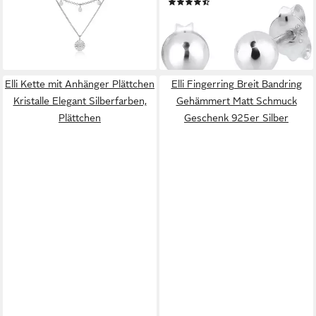
(3)
17,89 €
-44%
UVP
49,90 €
lieferbar - in 3-4 Werktagen bei dir
-64%
lieferbar - in 1-2 Werktagen bei dir
Elli Kette mit Anhänger Plättchen
Elli Fingerring Breit Bandring
Kristalle Elegant Silberfarben,
Gehämmert Matt Schmuck
Plättchen
Geschenk 925er Silber