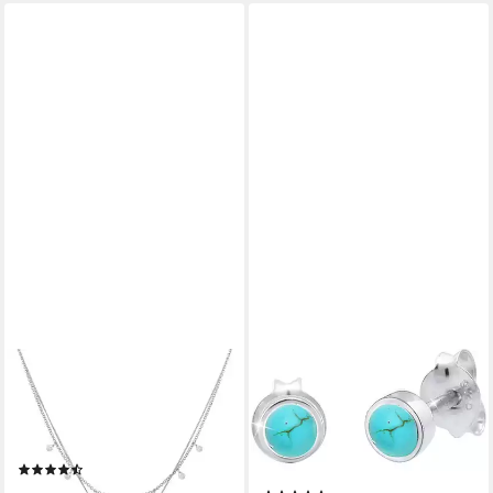
ELLI
ELLI
Ketten-Set Layer Plättchen
Ohrstecker-Set Schmuck
Disc Sonne 925 Silber,
Geschenk Silber 925
Plättchen
Ohrringe (Set, 4-tlg), mit
(2)
Howlith
49,90 €
UVP
89,00 €