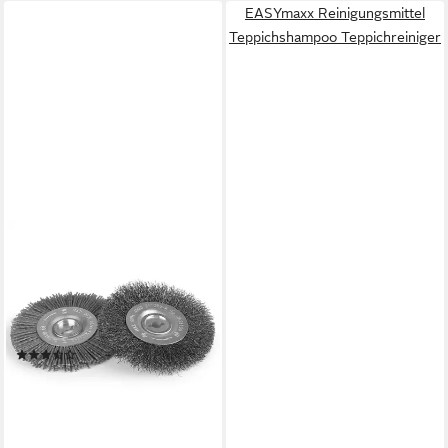
EASYmaxx Reinigungsmittel
Teppichshampoo Teppichreiniger
EASYMAXX
Hartbodenreiniger inkl. 2
auswechselbaren Bürsten,
aus Stahl & Nylon zur
Unkrautbekämpfung
(7)
ab 13,02 €
lieferbar - in 2-3 Werktagen bei dir