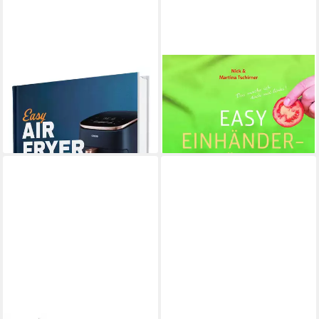
Easy Airfryer: Von schnellen
Easy Einhänderküche /
Klassikern bis hin zu neuen
Martina Tschirner, Nick
Ideen, Für a / Sven Gaiser
Tschirner
20,00 €
14,90 €
lieferbar - in 2-3 Werktagen bei dir
lieferbar - in 2-3 Werktagen bei dir