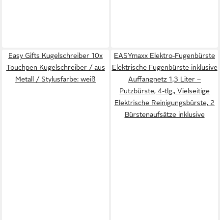
Easy Gifts Kugelschreiber 10x
EASYmaxx Elektro-Fugenbürste
Touchpen Kugelschreiber / aus
Elektrische Fugenbürste inklusive
Metall / Stylusfarbe: weiß
Auffangnetz 1,3 Liter –
Putzbürste, 4-tlg., Vielseitige
Elektrische Reinigungsbürste, 2
Bürstenaufsätze inklusive