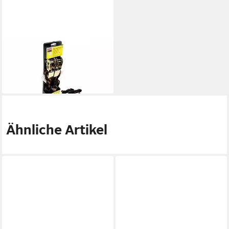
EASY
Spannzwinge, (2-teilig (1 Set)
14,90 €
lieferbar - in 5-6 Werktagen bei dir
Ähnliche Artikel