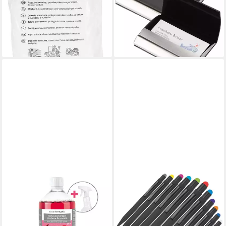
Abdeckplane Abdeckfolie
Visitenkartenetui aus Metall
4x5m
mit Kunstlederbezug und
2,49 €
Magnetverschluß
(0,12 €/ 1 qm)
1,99 €
lieferbar - in 2-3 Werktagen bei dir
lieferbar - in 2-3 Werktagen bei dir
EASYMAXX
EASY GIFTS
Zitrone / Himbeere 1000ml
Kugelschreiber 11x Touchpen
inkl. Sprühflasche
Kugelschreiber / aus Metall /
Reinigungskonzentrat
11 Stylusfarben