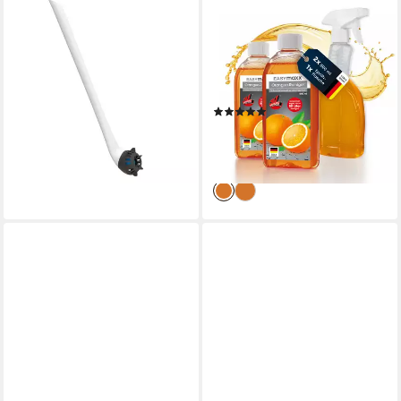
EASYMAXX
EASYMAXX
WC-Reinigungsbürste
EASYmaxx Reinigungsmittel
EASYmaxx WC-Bürste 2in1-
Orangenreiniger 2x 500ml
Klick weiß/schwarz
inkl. Sprühflasche
19,99 €
UVP
29,99 €
Reinigungskonzentrat
(1)
-33%
16,12 €
UVP
29,99 €
lieferbar - in 2-3 Werktagen bei dir
-46%
lieferbar - in 2-3 Werktagen bei dir