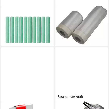
EASYMAXX
EASY WORK
WC-Reinigungsbürste
Abdeckfolie Malerkreppband
9,97 €
UVP
19,99 €
mit Folie 2 Rollen Abdeckfolie
-50%
Abdeckplane mit Krepp
lieferbar - in 2-3 Werktagen bei dir
7,99 €
(0,20 €/ 1 m)
lieferbar - in 2-3 Werktagen bei dir
Fast ausverkauft
EASYMAXX
EASY GIFTS