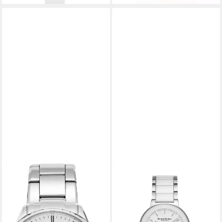
BRUNO SÖHNLE
BRUNO SÖHNLE
Chronograph Triest
Quarzuhr Bruno Söhnle
Chronograph
Minimalistisch Algebra 17-
Herrenchronograph
93102-950
969,00 €
950,00 €
UVP
995,00 €