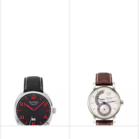
BRUNO SÖHNLE
BRUNO SÖHNLE
Quarzuhr Bruno Söhnle La
Quarzuhr Bruno Söhnle
Spezia La Spezia II 17-13209-
Quarz Pesaro II 073
765
Herrenuhr 17-13073-283
725,00 €
ab 949,99 €
975,00 €
lieferbar - in 2-3 Werktagen bei dir
-3%
lieferbar - in 2-3 Werktagen bei dir