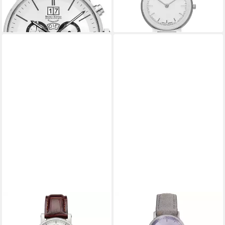
lieferbar - in 2-3 Werktagen bei dir
-3%
lieferbar - in 2-3 Werktagen bei dir
BRUNO SÖHNLE
BRUNO SÖHNLE
Luxusuhr 17-13115-247
Quarzuhr Glashütte
Pesaro Chronograph Small,
Damenuhr Rondo Flieder