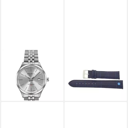
BRUNO SÖHNLE
BRUNO SÖHNLE
Quarzuhr Bruno Söhnle
Uhrenarmband Bruno Söhnle
Glashütte 17-13225-242
Uhrenband 73-71046-120
Herrenuhr, (1-tlg)
Leder dunkelblau 20 mm
ab 694,99 €
79,00 €
725,00 €
lieferbar - in 2-3 Werktagen bei dir
-4%
lieferbar - in 2-3 Werktagen bei dir