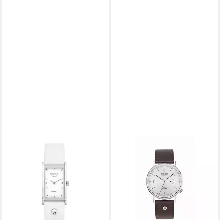
BRUNO SÖHNLE
BRUNO SÖHNLE
Quarzuhr Bruno Söhnle
Automatikuhr Bruno Söhnle
Damen Uhr 17-93099-991
Herren Uhr 17-12098-261
Thalia III mit Diamanten, (1-tlg)
Automatik Rondo, (1-tlg)
575,00 €
1.594,98 €
1.695,00 €
lieferbar - in 2-3 Werktagen bei dir
-6%
lieferbar - in 2-3 Werktagen bei dir