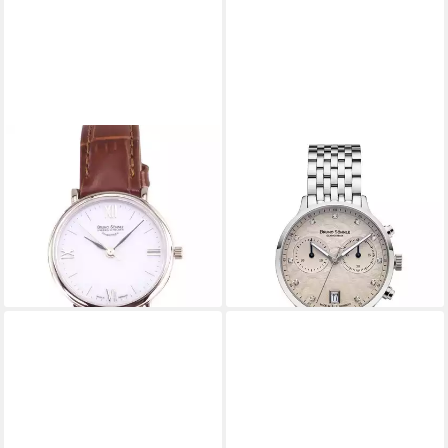
BRUNO SÖHNLE
BRUNO SÖHNLE
Quarzuhr Damen Uhr 17-
Chronograph Damenuhr
13045-971 Nabucco 28 mm
Glashütte Bruno Söhnle
Ø
Bologna Chronograph
ab 448,99 €
950,00 €
495,00 €
lieferbar - in 2-3 Werktagen bei dir
-9%
lieferbar - in 2-3 Werktagen bei dir