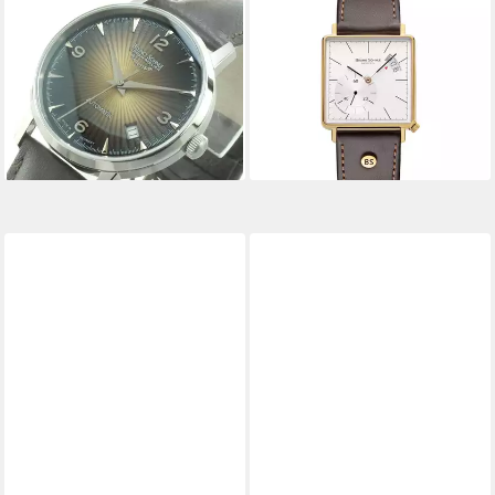
BRUNO SÖHNLE
BRUNO SÖHNLE
Automatikuhr Damen Uhr
Quarzuhr Herrenuhr
Stuttgart II Small Saphirglas
Glashütte Bruno Söhnle
Glasboden
Rondo III Edelstahl
919,00 €
UVP
1.495,00 €
goldplattiert
ab 624,99 €
-39%
lieferbar - in 2-3 Werktagen bei dir
lieferbar - in 2-3 Werktagen bei dir