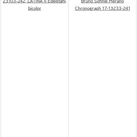
23103-242, LATINA II Edelstahl,
Bruno Söhnle Merano
bicolor
Chronograph 17-13233-241