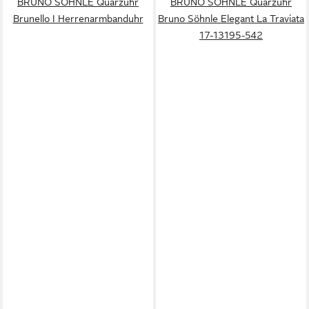
BRUNO SÖHNLE Quarzuhr
BRUNO SÖHNLE Quarzuhr
Brunello I Herrenarmbanduhr
Bruno Söhnle Elegant La Traviata
17-13195-542