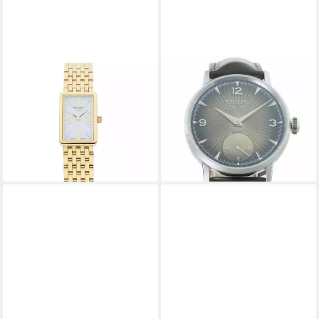
BRUNO SÖHNLE
BRUNO SÖHNLE
Quarzuhr Bruno Söhnle
Mechanische Uhr 17-11190-
Damenarmbanduhr vergoldet
261 Herren Uhr Stuttgart
1.449,00 €
Edelstahl 17-33195-972, (1-
UVP
2.995,00 €
tlg)
-52%
lieferbar - in 2-3 Werktagen bei dir
660,00 €
lieferbar - in 2-3 Werktagen bei dir