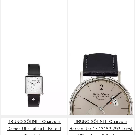
BRUNO SÖHNLE
BRUNO SÖHNLE
Quarzuhr Bruno Söhnle
Quarzuhr Rondo Big
Glashütte Herren Uhr 17-
Herrenarmbanduhr
595,00 €
13072-243 Rondo III Big, (1-
lieferbar - in 2-3 Werktagen bei dir
tlg)
ab 574,99 €
595,00 €
-3%
lieferbar - in 2-3 Werktagen bei dir
BRUNO SÖHNLE Quarzuhr
BRUNO SÖHNLE Quarzuhr
Damen Uhr Latina III Brillant
Herren Uhr 17-13182-792 Triest