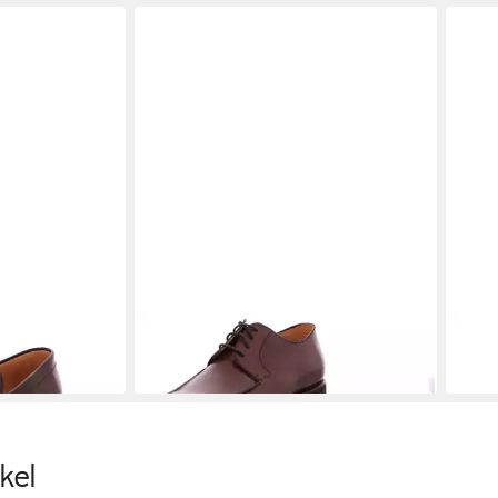
er
BERWICK 1707
2369 Schnürschuh
BER
229,95 €
179,
kel