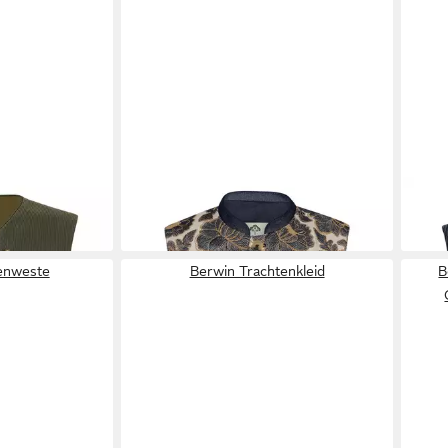
te
BERWIN
Trachtenweste
BER
239,00 €
259,
enweste
Berwin Trachtenkleid
B