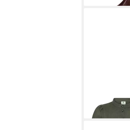
BERWIN
Trachtenblu
99,95 €
UVP
139,95 €
-29%