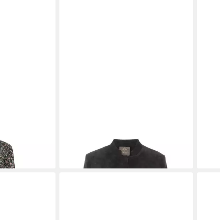
d
BERWIN
Trachtenjacke
BER
259,00 €
174,
5 €
-30