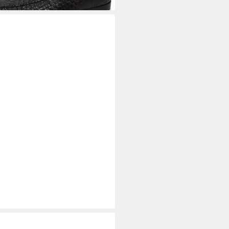
WIN
Trachtenweste Leinen-
er mit Schnurstepperei - blau
00 €