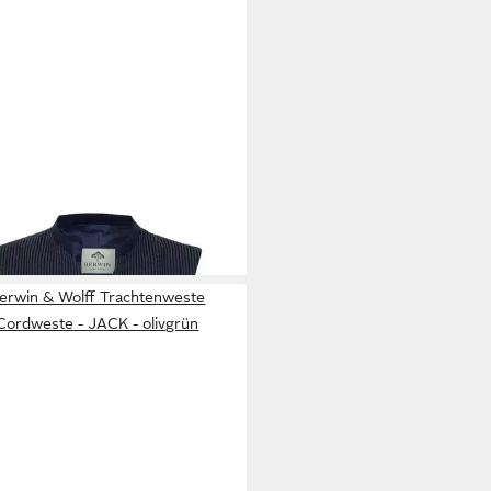
WIN
Trachtenweste
00 €
erwin & Wolff Trachtenweste
Cordweste - JACK - olivgrün