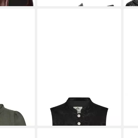
se
BERWIN
Trachtenweste
BER
199,00 €
Mied
179,