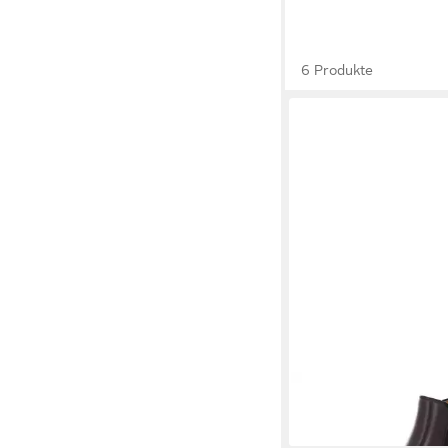
6 Produkte
BERWICK 1707
303 S
259,95 €