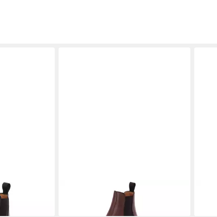
tiefel
BERWICK 1707
303-K2 Stiefel
BER
259,95 €
229,