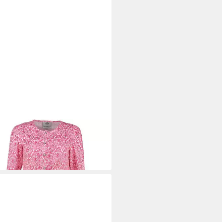
WIN
Trachtenkleid
95 €
UVP
249,95 €
%