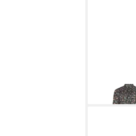
BERWIN
Trachtenklei
ab 169,95 €
UVP
239,9
-29%