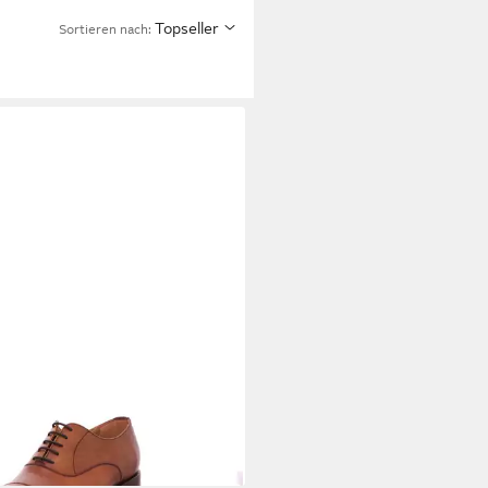
Topseller
Sortieren nach:
WICK 1707
2428 Schnürschuh
95 €