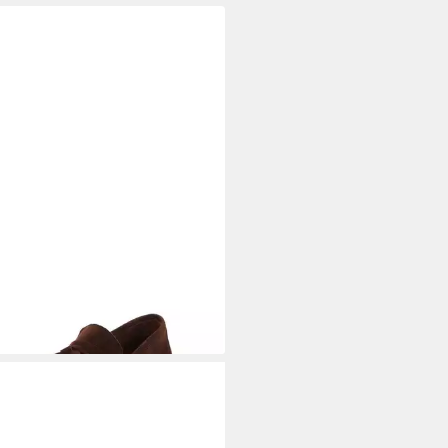
WICK 1707
5206 Slipper
95 €