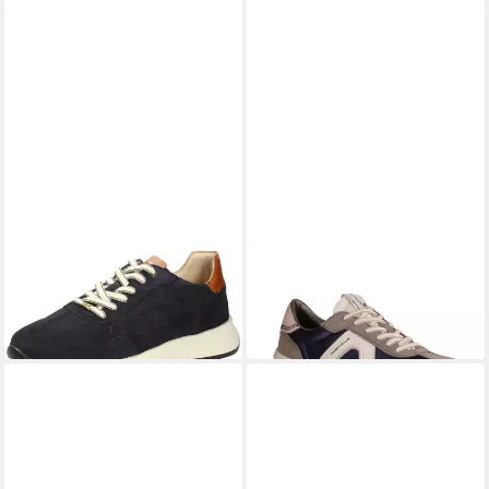
AMBITIOUS
AMBITIOUS
Schnürschuh
Sneaker
99,95 €
139,00 €
UVP
149,95 €
-33%