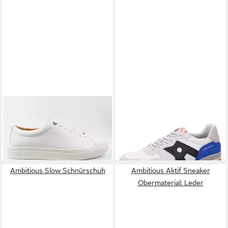
AMBITIOUS
AMBITIOUS
Martin Sneaker
Rest Sneaker
79,90 €
80,92 €
UVP
110,00 €
UVP
109,99 €
(79,90 €/ 1 Paar)
(80,92 €/ 1 Paar)
-27%
-26%
Ambitious Slow Schnürschuh
Ambitious Aktif Sneaker
Obermaterial: Leder