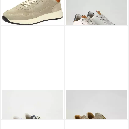
99,95 €
Leder
UVP
149,95 €
ab 119,95 €
UVP
154,95 €
-33%
-23%
AMBITIOUS
AMBITIOUS
Aktif Sneaker Obermaterial:
Hover Slip-On Sneaker
Leder
Obermaterial: Leder
149,90 €
149,90 €