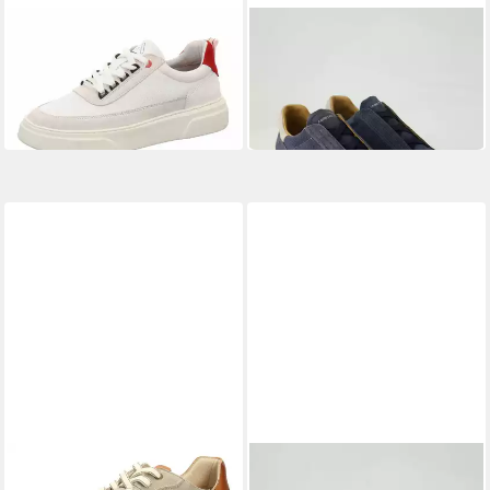
AMBITIOUS
AMBITIOUS
10399-1356 AM Slipper
Hover Slip-On Sneaker
125,00 €
Obermaterial: Leder
119,90 €
UVP
149,90 €
-20%
AMBITIOUS
AMBITIOUS
Schnürschuh
Aktif Sneaker Obermaterial: