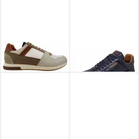
AMBITIOUS
AMBITIOUS
grey offwhite camel Sneaker
Slow Schnürschuh
99,90 €
124,95 €
UVP
135,00 €
UVP
140,00 €
(99,90 €/ 1 Paar)
(124,95 €/ 1 Paar)
-26%
-11%