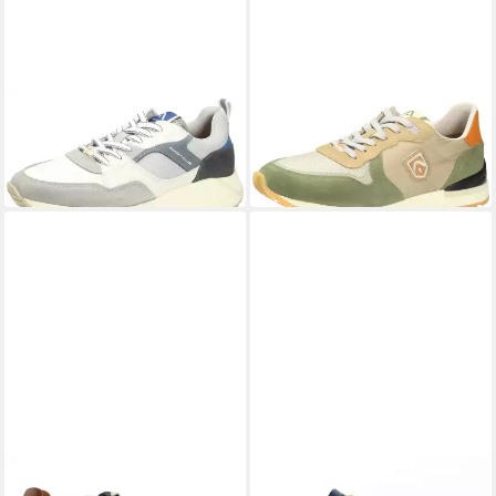
AMBITIOUS
AMBITIOUS
Schnürschuh
Schnürschuh
119,95 €
129,95 €
UVP
165,00 €
-27%
AMBITIOUS
AMBITIOUS