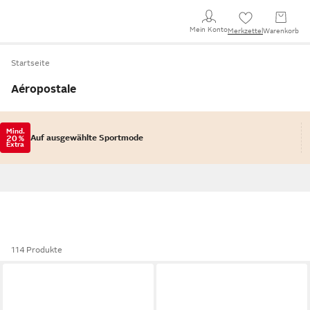
Mein Konto
Merkzettel
Warenkorb
Startseite
Aéropostale
Mind.
Auf ausgewählte Sportmode
20 %
Extra
114 Produkte