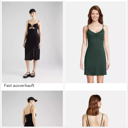
Fast ausverkauft
AÈROPOSTALE
Midikleid (1-
AÈROPOSTALE
Sommerkleid
tlg) Cut-Outs
(1-tlg) Drapiert/gerafft
17,90 €
ab 21,96 €
59,90 €
54,90 €
-70%
-60%