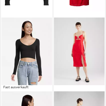
Fast ausverkauft
AÈROPOSTALE
Langarmshirt
AÈROPOSTALE
Midikleid (1-
(1-tlg) Plain/ohne Details
tlg) Cut-Outs