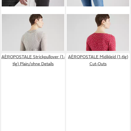
AÈROPOSTALE
AÈROPOSTALE
Langarmbluse (1-tlg) Volant
Langarmbluse (1-tlg) Volant
14,90 €
37,42 €
49,90 €
49,90 €
-70%
-25%
AÈROPOSTALE Strickpullover (1-
AÈROPOSTALE Midikleid (1-tlg)
tlg) Plain/ohne Details
Cut-Outs