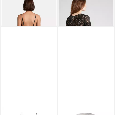
AÈROPOSTALE
Sommerkleid
AÈROPOSTALE
(1-tlg) Drapiert/gerafft
Langarmbluse (1-tlg) Volant
44,90 €
14,90 €
54,90 €
49,90 €
-18%
-70%