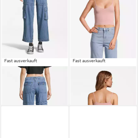
Fast ausverkauft
Fast ausverkauft
AÈROPOSTALE
Cargojeans
AÈROPOSTALE
Spaghettitop
(1-tlg) Plain/ohne Details
(1-tlg) Plain/ohne Details
19,98 €
16,90 €
79,90 €
19,90 €
-75%
-15%