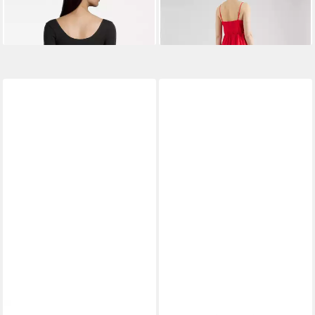
9,48 €
ab 29,90 €
37,90 €
59,90 €
-75%
-50%