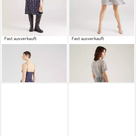
Fast ausverkauft
Fast ausverkauft
AÈROPOSTALE
Midikleid (1-
AÈROPOSTALE
Cocktailkleid
tlg) Cut-Outs
(1-tlg) Spitze
23,90 €
ab 39,92 €
59,90 €
49,90 €
-60%
-20%