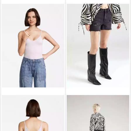
AÈROPOSTALE
Shirttop (1-
AÈROPOSTALE
Jeansshorts
tlg) Plain/ohne Details
OTHER (1-tlg) Fransen
12,21 €
44,93 €
34,90 €
59,90 €
-65%
-25%