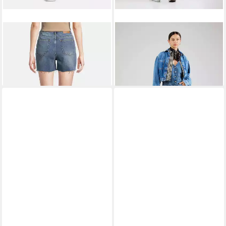
AÈROPOSTALE
Jeansshorts
AÈROPOSTALE
Slim-fit-
(1-tlg) Cut-Outs
Jeans (1-tlg) Cut-Outs
41,18 €
17,90 €
54,90 €
59,90 €
-25%
-70%