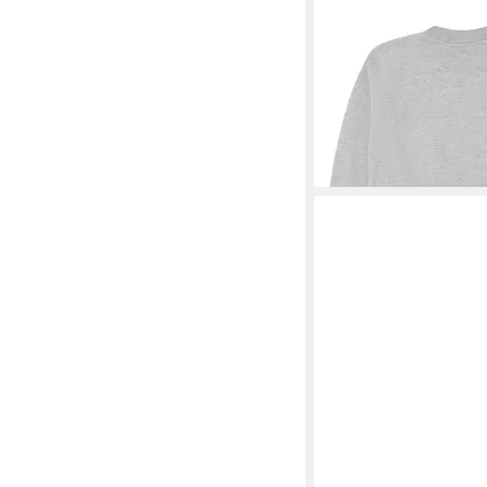
ABERCROMBIE KIDS
Gestickte Applikation
30,99 €
UVP
39,95 €
-22%