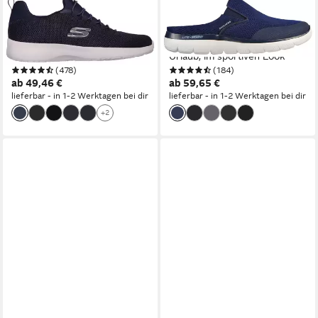
SKECHERS
SKECHERS
DYNAMIGHT Slip-On Sneaker
SUMMITS Clog,
Slipper, Sneaker mit Memory
Sommerschuh, Schlappen,
Foam
Urlaub, im sportiven Look
(478)
(184)
ab 49,46 €
ab 59,65 €
lieferbar - in 1-2 Werktagen bei dir
lieferbar - in 1-2 Werktagen bei dir
+2