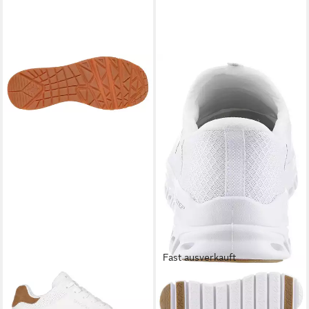
Fast ausverkauft
SKECHERS
SKECHERS
UNO-SUITED ON AIR
GLIDE-STEP Slip-On Sneaker