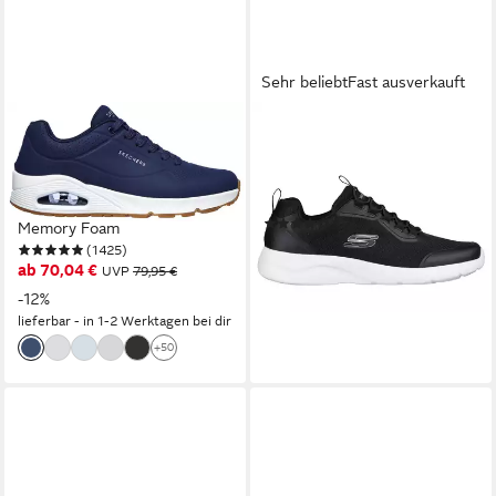
Sehr beliebt
Fast ausverkauft
SKECHERS
SKECHERS
Uno - Stand on Air Sneaker
DYNAMIGHT 2.0 Slip-On
Freizeitschuh, Halbschuh,
Sneaker Slipper, Sneaker mit
Schnürschuh mit Air-Cooled
Memory Foam, schmale Form
(31)
Memory Foam
ab 59,66 €
(1425)
lieferbar - in 1-2 Werktagen bei dir
ab 70,04 €
UVP
79,95 €
-12%
lieferbar - in 1-2 Werktagen bei dir
+50