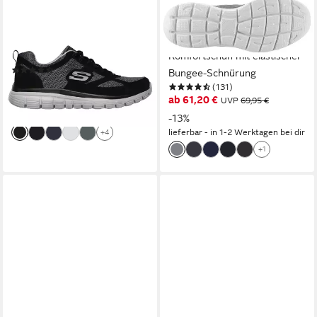
SKECHERS
SKECHERS
BURNS-AGOURA Sneaker
SUMMITS Slip-On Sneaker
Schnürschuh, Sportschuh mit
Freizeitschuh, Slipper,
Memory Foam
Komfortschuh mit elastischer
(122)
Bungee-Schnürung
ab 39,94 €
UVP
54,95 €
(131)
ab 61,20 €
-27%
UVP
69,95 €
lieferbar - in 1-2 Werktagen bei dir
-13%
lieferbar - in 1-2 Werktagen bei dir
+4
+1