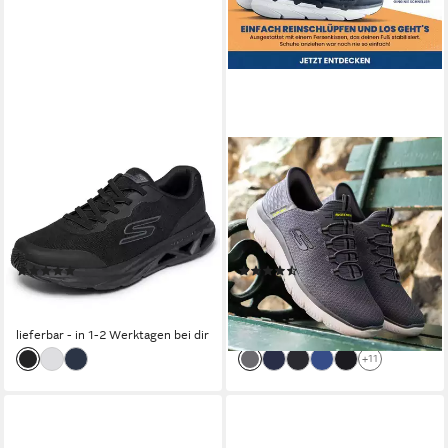
SKECHERS
SKECHERS
GLIDE-STEP VORTEX-
SUMMITS-HIGH RANGE Slip-
AVALIN Slip-On Sneaker
On Sneaker, Freizeitschuh mit
Laufschuh, Sportschuh mit
Slip Ins-Fersenpart für einen
Ultra Light Cushioning
leichten Einstieg
(7)
(241)
ab 66,35 €
ab 73,63 €
UVP
74,95 €
UVP
84,95 €
-11%
-13%
lieferbar - in 1-2 Werktagen bei dir
lieferbar - in 1-2 Werktagen bei dir
+11