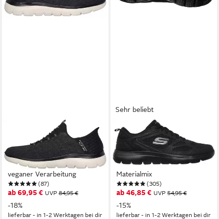
Sehr beliebt
SKECHERS
SKECHERS
SUMMITS-KEY PACE Slip-On
Summits-South Rim Sneaker,
Sneaker Slipper,
Freizeitschuh, Halbschuh,
Freizeitschuh, Halbschuh in
Schnürschuh im modernen
veganer Verarbeitung
Materialmix
(87)
(305)
ab 69,95 €
ab 46,85 €
UVP
84,95 €
UVP
54,95 €
-18%
-15%
lieferbar - in 1-2 Werktagen bei dir
lieferbar - in 1-2 Werktagen bei dir