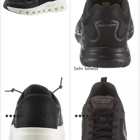
Sehr beliebt
SKECHERS
SKECHERS
GLIDE-STEP PRO Slip-On
Track-Scloric Sneaker,
Sneaker Laufschuh,
Freizeitschuh, Halbschuh,
Trainingsschuh mit flexibler
Schnürschuh mit Skechers
Traktionslaufsohle
Memory Foam
(366)
(703)
ab 89,96 €
ab 58,95 €
UVP
69,95 €
lieferbar - in 1-2 Werktagen bei dir
-16%
+21
lieferbar - in 1-2 Werktagen bei dir