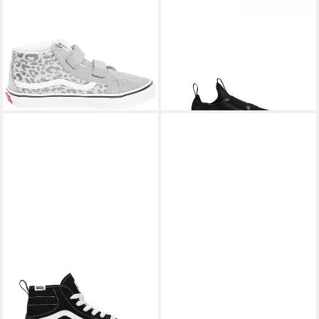
VANS
SK8-Mid Reissue V
NIKE
Flex Runner 3 Slip-On
Sneaker
Sneaker Für Jugendliche
ab 52,99 €
44,99 €
UVP
65,00 €
UVP
49,99 €
-18%
-10%