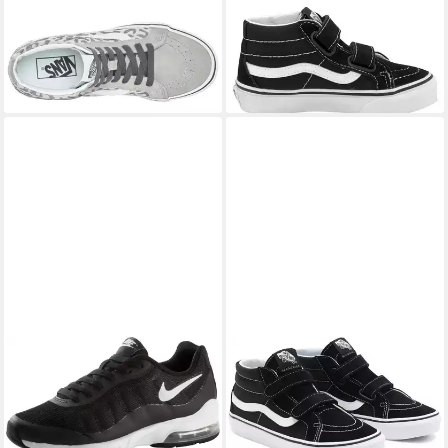
VANS
SK8-Mid Reissue
VANS
UY SK8-Mid Reissue V
Sneaker
Sneaker mit Klettverschluss
ab 50,99 €
ab 57,99 €
UVP
75,00 €
-32%