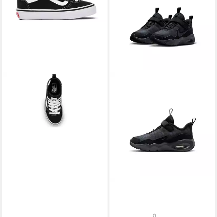
VANS
Ashwood Hi Decon
Sneaker
44,99 €
UVP
55,00 €
-18%
NIKE SPORTSWEAR
Air Max
Nova (PS) Sneaker für Kinder
ab 61,99 €