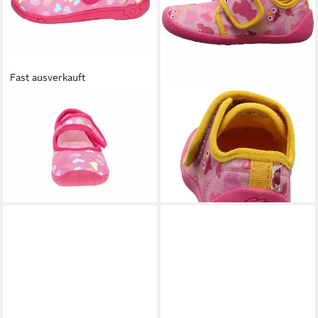
Fast ausverkauft
LICO
Hausschuh Cookie Girl
AFFENZAHN
Movy Vogel
Hausschuh
Hausschuh
ab 25,99 €
ab 34,99 €
UVP
29,95 €
-13%
+8