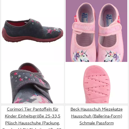
FISCHER-MARKENSCHUH
BECK
Hausschuh Fairy Horse
Einhorn Hausschuh
Hausschuh
ab 19,95 €
ab 24,50 €
UVP
29,95 €
29,99 €
(24,50 €/ 1 Paar)
-33%
-18%
Corimori Tier Pantoffeln für
Beck Hausschuh Miezekatze
Kinder Einheitsgröße 25-33,5
Hausschuh (Ballerina-Form)
Plüsch Hausschuhe (Packung,
Schmale Passform