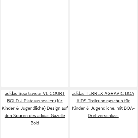
adidas Sportswear VL COURT
adidas TERREX AGRAVIC BOA
BOLD J Plateausneaker (für
KIDS Trailrunningschuh für
Kinder & Jugendliche) Design auf
Kinder & Jugendliche, mit BOA-
den Spuren des adidas Gazelle
Drehverschluss
Bold