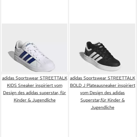
ADIDAS SPORTSWEAR
ADIDAS SPORTSWEAR
STREETTALK Sneaker
HOOPS CLASSIC J Sneaker
ab 40,99 €
ab 32,99 €
inspiriert vom Design des
UVP
50,00 €
für Kinder & Jugendliche
UVP
40,00 €
adidas Superstar,für Kinder &
-18%
-18%
Jugendliche
+15
+2
adidas Sportswear STREETTALK
adidas Sportswear STREETTALK
KIDS Sneaker inspiriert vom
BOLD J Plateausneaker inspiriert
Design des adidas superstar, für
vom Design des adidas
Kinder & Jugendliche
Superstar,für Kinder &
Jugendliche