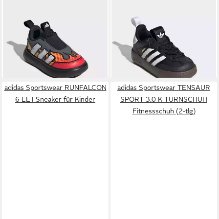
ADIDAS SPORTSWEAR
ADIDAS ORIGINALS
ADIFOM
BUBBLECOMFY KIDS Slip-On
SAMBA 360 I Sneaker für
ab 30,99 €
ab 45,99 €
Sneaker für Kinder
UVP
40,00 €
Kinder
-23%
adidas Sportswear RUNFALCON
adidas Sportswear TENSAUR
6 EL I Sneaker für Kinder
SPORT 3.0 K TURNSCHUH
Fitnessschuh (2-tlg)