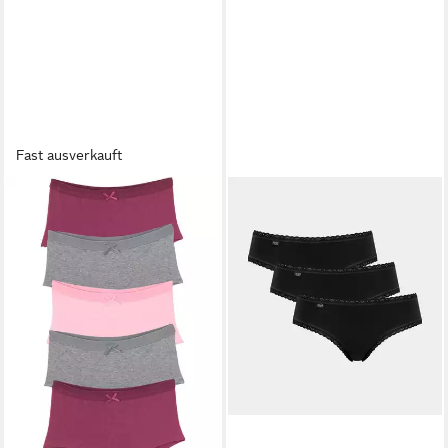
Fast ausverkauft
BONPRIX
Panty (Packung, 5-St)
12,99 €
(2,60 €/ 1 Stk)