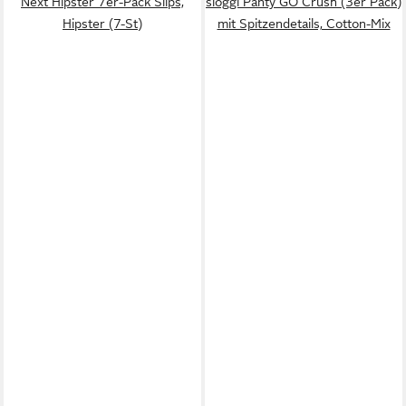
Next Hipster 7er-Pack Slips,
sloggi Panty GO Crush (3er Pack)
Hipster (7-St)
mit Spitzendetails, Cotton-Mix