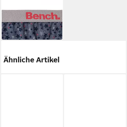
BENCH.
Slip (Packung, 3-St) mit
Sternen Print und unifarben
16,99 €
(5,66 €/ 1 Stk)
Ähnliche Artikel