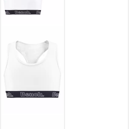
BENCH.
Bustier (Packung, 3-tlg) in