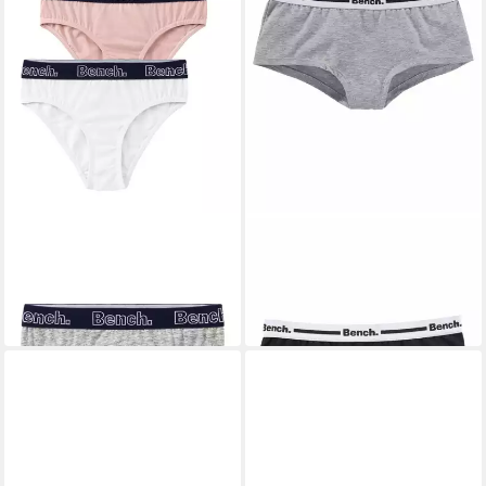
BENCH.
BENCH.
Slip (Packung, 3-St) mit Logo
Panty (Packung, 3-St) mit
Webbund
Logo Webbund
ab 17,99 €
ab 19,99 €
(6,00 €/ 1 Stk)
(6,66 €/ 1 Stk)