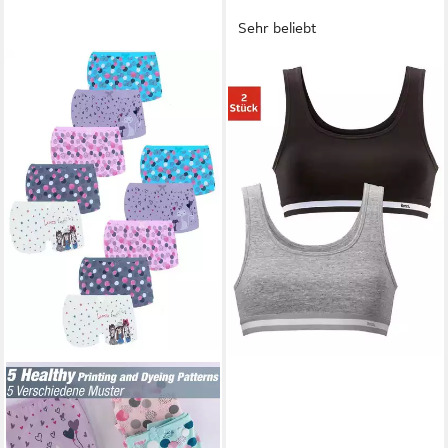
Sehr beliebt
BENCH.
Bustier (Packung, 2-tlg) mit
weichem Webbund
21,99 €
(11,00 €/ 1 Stk)