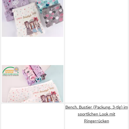
LOREZA
Panty 10er Set Mädchen
Pantys - Punkte Sterne -
23,90 €
Bunt (Spar-Packung, 10-St)
UVP
39,90 €
-40%
Bench. Bustier (Packung, 3-tlg) im
sportlichen Look mit
Ringerrücken