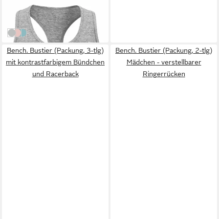
sportlicher Optik mit
28,99 €
Ringerrücken
(9,66 €/ 1 Stk)
schwarz / weiß / grau-meliert
rosa / weiß / grau-meliert
rosa / weiß / salbei
Bench. Bustier (Packung, 3-tlg)
Bench. Bustier (Packung, 2-tlg)
mit kontrastfarbigem Bündchen
Mädchen - verstellbarer
und Racerback
Ringerrücken