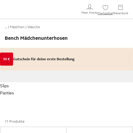
Mein Konto
Merkzettel
Warenkorb
…
Mädchen
Wäsche
Bench Mädchenunterhosen
10 €
Gutschein für deine erste Bestellung
Slips
Panties
11 Produkte