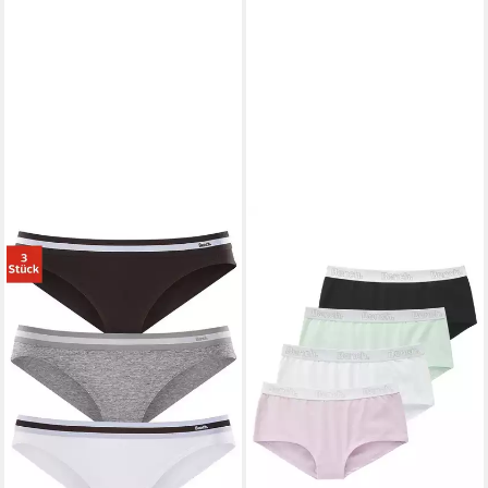
BENCH.
Slip (Packung, 3-St) mit
weichem Webbund
ab 17,99 €
(6,00 €/ 1 Stk)