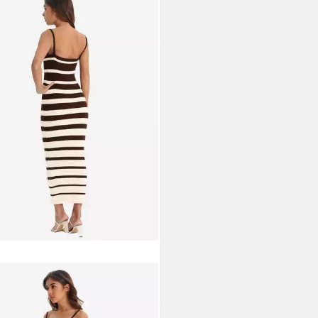
 BELA
kkleid Damen gestreiftes
iertes Trägerkleid (Packung, 1-