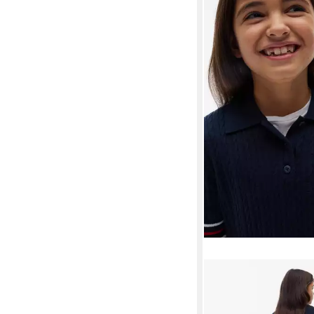
TOMMY HILFIGER
Strickkleid Polokragen
Jahre