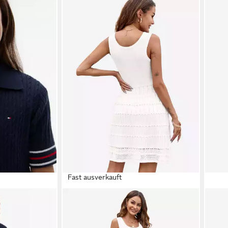
Fast ausverkauft
IMILY BELA
IMILY
, Kinder bis 16
Strickkleid Damen Sommer Minikleid
Stric
Casual Tank U-Ausschnitt Ärmellos
taill