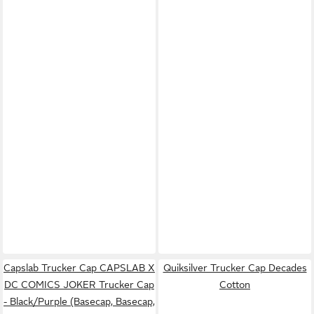
Capslab Trucker Cap CAPSLAB X
Quiksilver Trucker Cap Decades
DC COMICS JOKER Trucker Cap
Cotton
- Black/Purple (Basecap, Basecap,