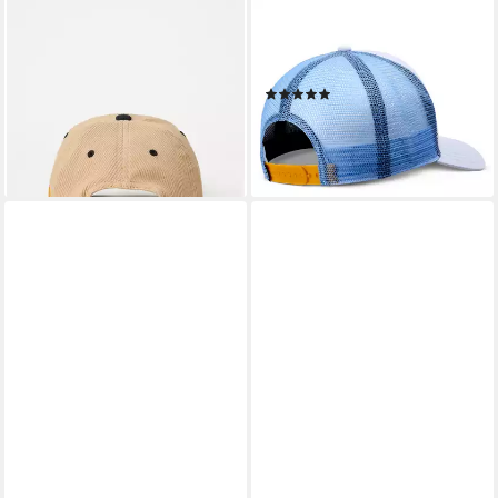
RIP CURL
DJINNS
Trucker Cap Artist of Search
Trucker Cap HFT
Kappe – Ty Williams für
OxfordContra (kein Set)
(1)
Kinder
34,90 €
18,99 €
lieferbar - in 3-4 Werktagen bei dir
lieferbar - in 5-6 Werktagen bei dir