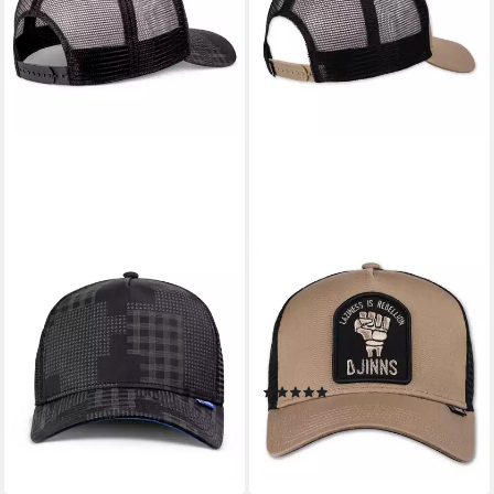
DJINNS
DJINNS
Trucker Cap Djinns HFT
Trucker Cap Djinns HFT
Trucker Cap Camou black
Trucker Cap Rebellion
(Meshcap, Basecap, Trucker
(Basecap, Basecap, Meshcap,
Kappe)
Trucker Kappe)
(1)
28,90 €
ab 28,90 €
lieferbar - in 2-3 Werktagen bei dir
lieferbar - in 3-4 Werktagen bei dir