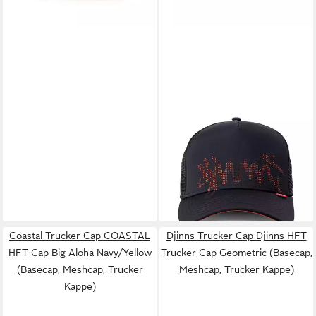
+14
DJINNS
Trucker Cap Djinns HFT Cap
Burned Spots black/orange
(Basecap, Basecap, Meshcap,
Trucker Kappe) Lochmuster
29,90 €
der Frontansicht
lieferbar - in 2-3 Werktagen bei dir
Coastal Trucker Cap COASTAL
Djinns Trucker Cap Djinns HFT
HFT Cap Big Aloha Navy/Yellow
Trucker Cap Geometric (Basecap,
(Basecap, Meshcap, Trucker
Meshcap, Trucker Kappe)
Kappe)