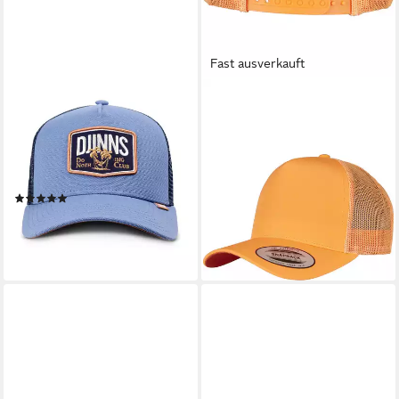
Fast ausverkauft
DJINNS
FLEXFIT
Trucker Cap Djinns HFT Cap
Trucker Cap Flexfit Unisex
Nothing Club (Basecap,
Neon Retro Trucker
ab 17,99 €
Meshcap, Trucker Kappe)
lieferbar - in 2-3 Werktagen bei dir
Schirmunterseite Braun
(7)
ab 28,90 €
lieferbar - in 2-3 Werktagen bei dir