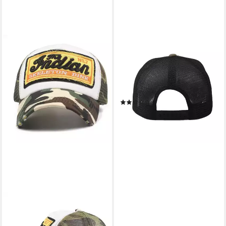
SPORTY
Trucker Cap U.S.A. Flag
Fahne USA Basic Retro
Amerika Trucker Mesh
Baseballcap im vintage used
(3)
Look
32,90 €
lieferbar - in 3-4 Werktagen bei dir
SPORTY
Trucker Cap Indian Vintage
Distressed Trucker Mesh