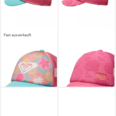
Fast ausverkauft
ROXY
ROXY
Trucker Cap Sweet Emotions
Trucker Cap Sweet Lil Heart
10,99 €
10,99 €
UVP
20,00 €
UVP
20,00 €
-45%
-45%
lieferbar - in 9-11 Werktagen bei
lieferbar - in 9-11 Werktagen bei
dir
dir