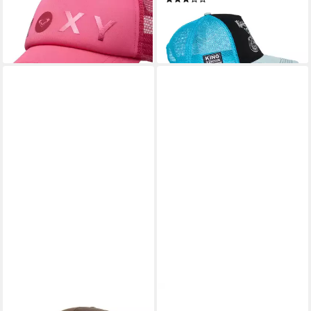
-44%
38,99 €
lieferbar - in 1-2 Werktagen bei dir
lieferbar - in 2-3 Werktagen bei dir
+14