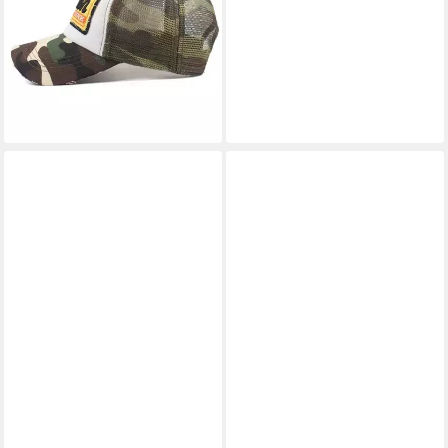
Baseballcap im vintage used
Look
29,90 €
lieferbar - in 3-4 Werktagen bei dir