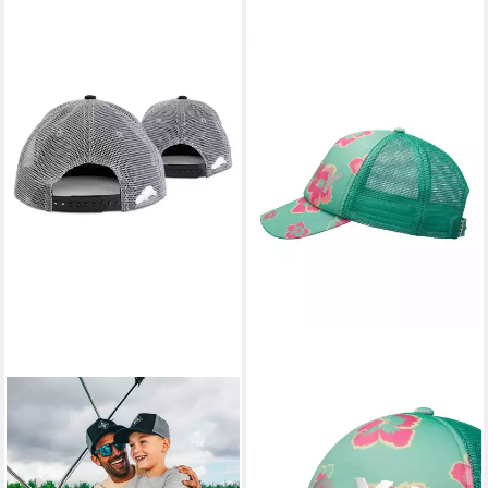
SOULBUDDY
ROXY
Trucker Cap Partnerlook 2er-
Trucker Cap Honey Coconut
17,99 €
Set, Mini Me Set, Geschenk
UVP
23,00 €
für Eltern (Set = 1x Eltern
-22%