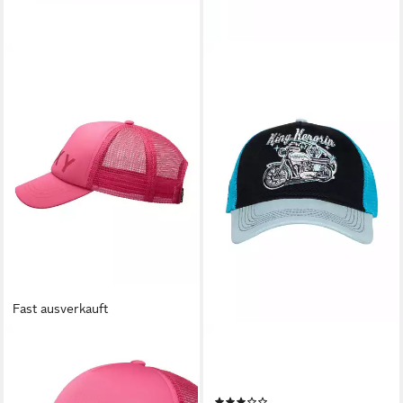
Fast ausverkauft
ROXY
KINGKEROSIN
Trucker Cap Reggae Town
Trucker Cap Ace Racer (1-St)
12,99 €
UVP
23,00 €
mit Front-Stickerei
(2)