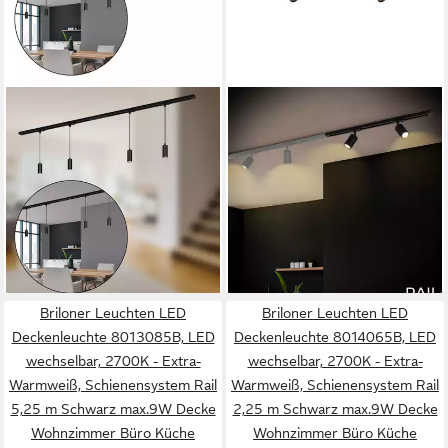
BRILONER LEUCHTEN
BRILONER LEUCHTEN
LED Deckenleuchte
LED Deckenleuchte 8001025,
8016045B, LED fest
Dimmfunktion, ohne
integriert, 2700K - Extra-
Leuchtmittel, Abhängig vom
Warmweiß, Schienensystem
Leuchtmittel - Warmweiß /
ab 107,99 €
ab 32,14 €
Rail 1,5 m Schwarz 4,5W
UVP
169,00 €
Neutralweiß / Kaltweiß,
UVP
42,95 €
Decke Wohnzimmer Büro
-36%
Schienensystem Rail 0,75 m
-25%
lieferbar - in 3-4 Werktagen bei dir
lieferbar - in 3-4 Werktagen bei dir
Küche
Schwarz max.9W Decke
Wohnzimmer Büro Küche
Briloner Leuchten LED
Briloner Leuchten LED
Deckenleuchte 8013085B, LED
Deckenleuchte 8014065B, LED
wechselbar, 2700K - Extra-
wechselbar, 2700K - Extra-
Warmweiß, Schienensystem Rail
Warmweiß, Schienensystem Rail
5,25 m Schwarz max.9W Decke
2,25 m Schwarz max.9W Decke
Wohnzimmer Büro Küche
Wohnzimmer Büro Küche