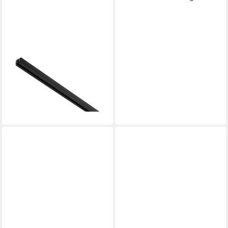
PAULMANN
Schienensystem-Schienen
URail Schiene 50 cm 230V,
50 cm, (1-tlg)
17,79 €
lieferbar - in 2-3 Werktagen bei dir