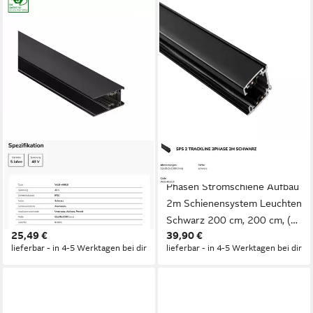
SPECTRUM
SPECTRUM
Schienensystem-Schienen
Schienensystem-Schienen 3-
LED SYSTEMShift 48V
Phasen Stromschiene Aufbau
Schienensystem
2m Schienensystem Leuchten
Stromschiene 100cm Aufbau
Schwarz 200 cm, 200 cm, (1-
25,49 €
39,90 €
1m Einbau, 100 cm, (1-tlg),
tlg), Flexibel verbindbar
lieferbar - in 4-5 Werktagen bei dir
lieferbar - in 4-5 Werktagen bei dir
Flexibel verbindbar