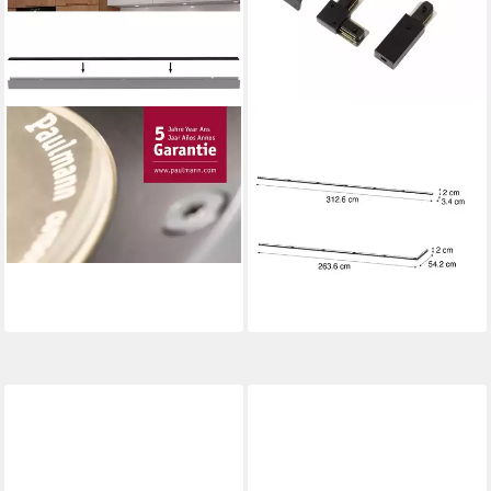
PAULMANN
QAZQA
Schienensystem-Schienen
Schienensystem-Schienen
Linion Abdeckung, (1-tlg)
Iconic, 312.6 cm, (1-tlg),
11,25 €
QAZQA Schienen­leuchte,
lieferbar - in 2-3 Werktagen bei dir
Schwarz, Aluminium, Modern
49,90 €
UVP
76,95 €
-35%
lieferbar - in 4-5 Werktagen bei dir