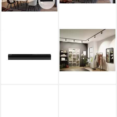
PAULMANN
PAULMANN
Schienensystem-Einspeiser
Schienensystem-Sets
URail Einspeisung Ende
Paulmann URail Schiene
161x18mm max. 1.000W, (1-
schwarz matt 10 cm max.
6,99 €
tlg), Einzelspot, dimmbar
lieferbar - in 3-4 Werktagen bei dir
19,77 €
lieferbar - in 2-3 Werktagen bei dir