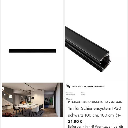
SPECTRUM
Schienensystem-Schienen 3-
Phasen Stromschiene Aufbau
1m für Schienensystem IP20
schwarz 100 cm, 100 cm, (1-
21,90 €
tlg), Flexibel verbindbar
lieferbar - in 4-5 Werktagen bei dir