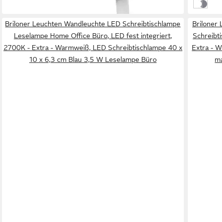
in 2-3 Werktagen bei dir
weiß
schwar
Briloner Leuchten Wandleuchte LED Schreibtischlampe
Briloner
Leselampe Home Office Büro, LED fest integriert,
Schreibt
2700K - Extra - Warmweiß, LED Schreibtischlampe 40 x
Extra - 
10 x 6,3 cm Blau 3,5 W Leselampe Büro
m