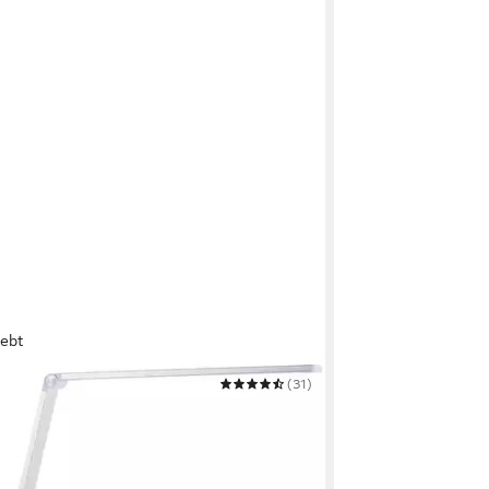
iebt
ME
(31)
eibtischlampe Gyllan
UVP
39,99 €
ktagen bei dir