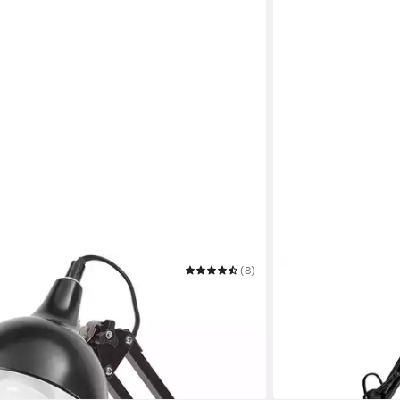
R
(8)
B.K.LICHT
ischlampe Tischlampe mit
Tischleuchte Lesel
rstellbarem Gelenk-Arm - Schwarz
BKL1080
24,99 €
UVP
19,99 €
36,99 €
-32%
ktagen bei dir
in 3-4 Werktagen bei di