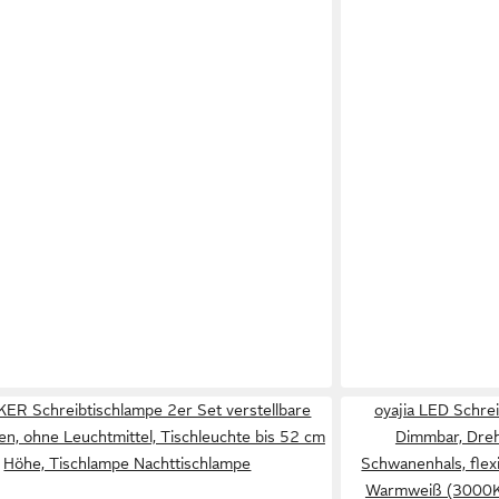
R Schreibtischlampe 2er Set verstellbare
oyajia LED Schre
n, ohne Leuchtmittel, Tischleuchte bis 52 cm
Dimmbar, Dreh
Höhe, Tischlampe Nachttischlampe
Schwanenhals, flexi
Warmweiß (3000K)