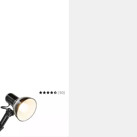
(50)
ampe Schwarz Retro Metall -
r