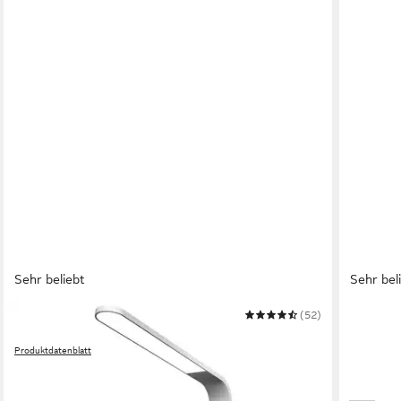
Sehr beliebt
Sehr bel
BRANDSON
(52)
OTTO HO
Schreibtischlampe
LED Schr
Produktdatenblatt
29,99 €
39,95 €
UVP
74,99 €
-25%
-47%
in 1-2 Wer