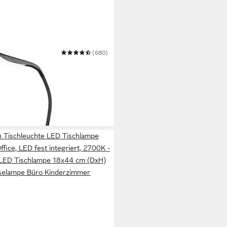
(680)
Bürolampe, Tischleuchte,
men, Energiesparend, 3 Watt
r
n Tischleuchte LED Tischlampe
fice, LED fest integriert, 2700K -
 LED Tischlampe 18x44 cm (DxH)
selampe Büro Kinderzimmer