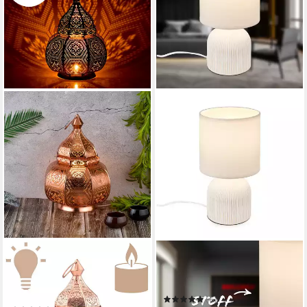
MARRAKESCH ORIENT &
BRILONER LEUCHTEN
MEDITERRAN INTERIOR
Tischleuchte LED Tischlampe
Nachttischlampe
Wohnzimmer Keramik
Orientalische Tischlampe
Kommodenlampe E14
(6)
Mahana handgefertigt aus