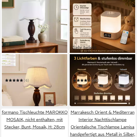
Sehr beliebt
STANBOW
LUCKICE
Tischleuchte Klassische
LED Nachttischlampe LED
Tischlampe aus dunkler Eiche
Nachtlicht,Touch-
im antikem Stil, Holz, Elegant
Lampe,Tisch-
(6)
(40)
Nachttischlampen,Schlafzimme
12,99 €
15,99 €
UVP
119,99 €
UVP
37,99 €
Lampe
-89%
-58%
in 5-6 Werktagen bei dir
in 4-5 Werktagen bei dir
formano Tischleuchte MAROKKO
Marrakesch Orient & Mediterran
MOSAIK, nicht enthalten, mit
Interior Nachttischlampe
Stecker, Bunt, Mosaik, H: 28cm
Orientalische Tischlampe Lamisa
handgefertigt aus Metall in Silber,