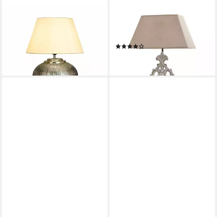
MIRABEAU
MIRABEAU
Tischleuchte Tischlampe
Tischleuchte Tischlampe
Rosélune antiksilber/creme
Poème leinen/antikweiß
(2)
158,00 €
54,95 €
lieferbar - in 4-5 Werktagen bei dir
lieferbar - in 4-5 Werktagen bei dir