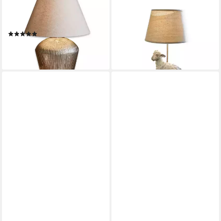
MIRABEAU
MIRABEAU
Tischleuchte Tischlampe
Tischleuchte Tischlampe
Caulières creme/antiksilber
Séverac grau/creme
(2)
84,95 €
UVP
94,95 €
228,00 €
-11%
lieferbar - in 4-5 Werktagen bei dir
lieferbar - in 4-5 Werktagen bei dir