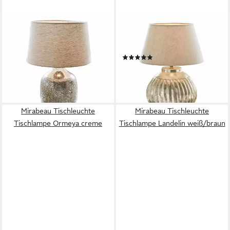
MIRABEAU
MIRABEAU
Tischleuchte Tischlampe
Tischleuchte Tischlampe
Leonarda antiksilber/creme
Lillemor antiksilber/creme
(1)
148,00 €
94,95 €
UVP
104,95 €
lieferbar - in 4-5 Werktagen bei dir
-10%
lieferbar - in 4-5 Werktagen bei dir
Mirabeau Tischleuchte
Mirabeau Tischleuchte
Tischlampe Ormeya creme
Tischlampe Landelin weiß/braun