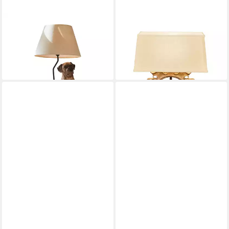
MIRABEAU
MIRABEAU
Tischleuchte Tischlampe
Tischleuchte Tischlampe
Amélura creme
Portenza antikbraun/creme
178,00 €
248,00 €
lieferbar - in 4-5 Werktagen bei dir
lieferbar - in 4-5 Werktagen bei dir