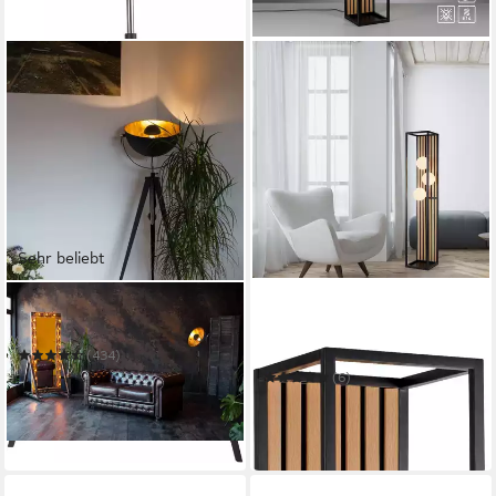
Sehr beliebt
OTTO HOME
OTTO HOME
Stehlampe Elenoire
Stehlampe Evinnia
Akustikpaneele mit
(434)
Glaskugeln
89,99 €
UVP
319,00 €
(6)
nur bis Dienstag
231,49 €
UVP
339,00 €
-72%
-32%
in 2-4 Werktagen bei dir
lieferbar in 4 Wochen