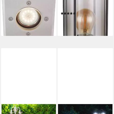
Außenlampe Haus IP65
Außenleuchte Edelstahl
Gartenbeleuchtung Terrasse
schwarz, Rauchglas, IP54,
(1)
34,67 €
UVP
44,99 €
E27
59,85 €
UVP
99,99 €
-23%
-40%
lieferbar - in 6-8 Werktagen bei dir
lieferbar - in 4-5 Werktagen bei dir