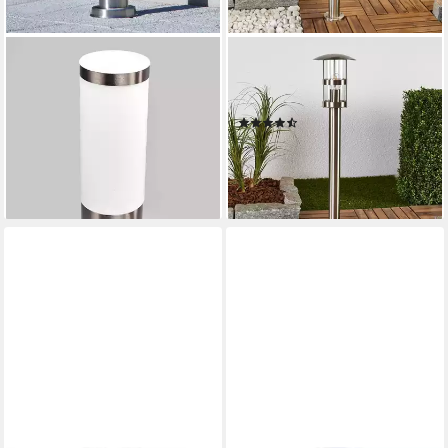
LINDBY
LINDBY
Außen-Stehlampe Kristof,
Außen-Stehlampe Noemi,
Edelstahl Alu IP44, 1 x 15 W
Edelstahl Alu IP44, 1 x 60 W
(2)
LED
44,90 €
UVP
59,90 €
27,90 €
UVP
49,90 €
-25%
-44%
lieferbar - in 3-4 Werktagen bei dir
lieferbar - in 3-4 Werktagen bei dir