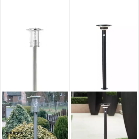
BRILLIANT
Außen-Stehlampe YORK,
ohne Leuchtmittel, 100cm
Höhe, E27 max. 40W, LED
geeignet, aus rostfreiem
(6)
Edelstahl
ab 51,99 €