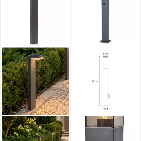
LINDBY
QAZQA
Außen-Stehlampe Chioma,
Außen-Stehlampe Malios,
LED, Edelstahl Alu warmweiß
ohne Leuchtmittel,