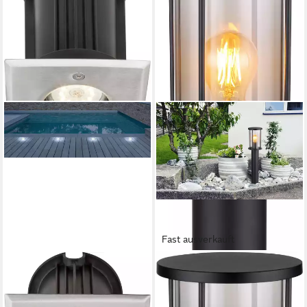
Fast ausverkauft
GLOBO LIGHTING
GLOBO LIGHTING
Außen-Stehlampe STYLE II,
Außen-Stehlampe GRACEY,
ohne Leuchtmittel,
ohne Leuchtmittel,