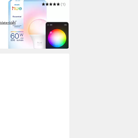
PS HUE
(1)
Leuchtmittel Essential White &
r Ambiance smarte Lampe
tdatenblatt
1,99 €
UVP
24,99 €
 Werktagen bei dir