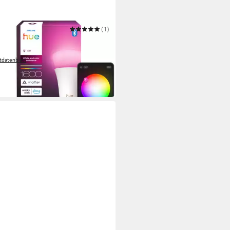
PS HUE
(1)
Leuchtmittel White and Color
ance 1600lm smarte Lampe
tdatenblatt
9 €
 Werktagen bei dir