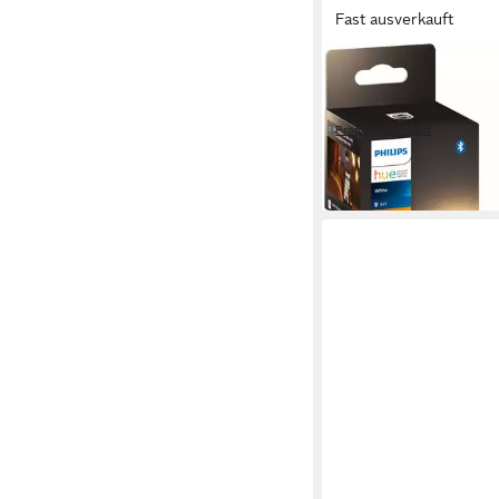
Fast ausverkauft
PHILIPS HUE
LED-Filament White E
580 lm
Produktdatenblatt
34,99 €
in 1-2 Werktagen bei dir