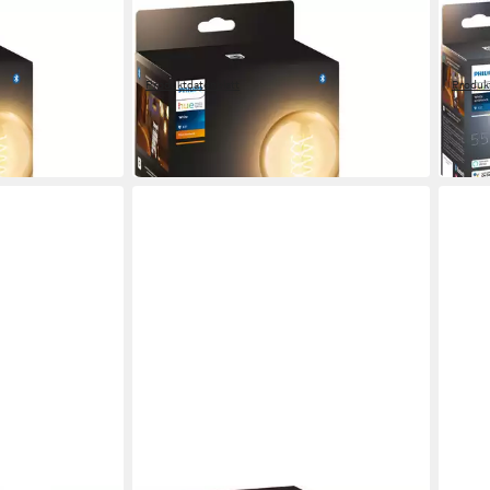
PHILIPS HUE
PHILI
Globe G93
LED-Filament White Globe G93
LED-
550lm
Stan
Produktdatenblatt
Produk
ab 27,99 €
ab 3
UVP
34,99 €
in 1-2
-20%
in 1-2 Werktagen bei dir