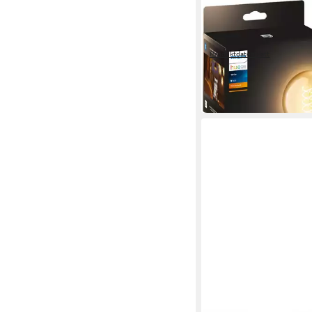
PHILIPS HUE
LED-Filament White 
550lm
Produktdatenblatt
ab 27,99 €
UVP
34,99 €
-20%
in 1-2 Werktagen bei dir