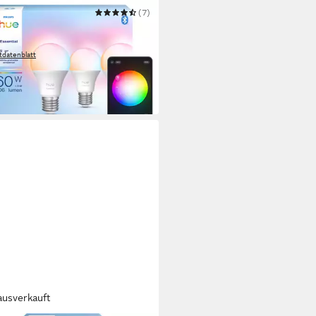
PS HUE
(7)
Leuchtmittel Essential White &
r Ambiance smarte Lampe
tdatenblatt
9 €
UVP
49,99 €
 Werktagen bei dir
ausverkauft