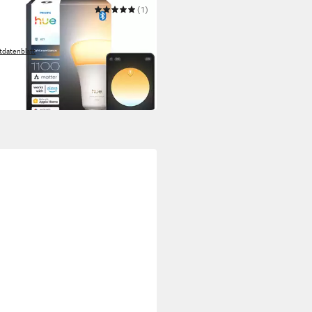
PS HUE
(1)
Leuchtmittel White Ambiance
lm smarte Lampe
tdatenblatt
9,99 €
 Werktagen bei dir