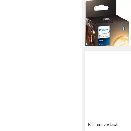
PHILIPS HUE
LED-Filament White 
550lm
Produktdatenblatt
17,99 €
UVP
21,99 €
-18%
in 1-2 Werktagen bei dir
Fast ausverkauft