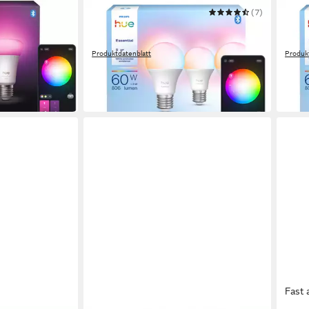
PHILIPS HUE
(7)
PHILI
ter Kit Bridge
LED-Leuchtmittel Essential White &
LED-
lor Ambiance
Color Ambiance smarte Lampe
Colo
Produktdatenblatt
Produk
42,99 €
42,9
UVP
49,99 €
-14%
-14%
in 1-2 Werktagen bei dir
in 1-2
Fast 