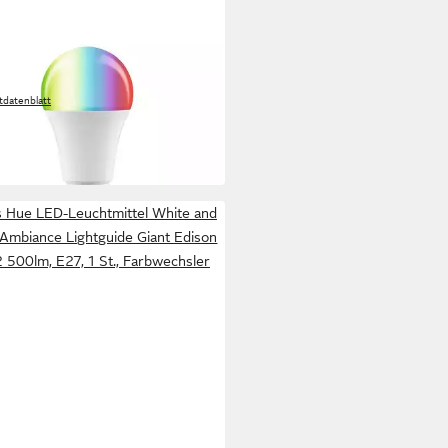
MANN
Leuchtmittel Smart AGL 1055lm
K-6500K 230V
tdatenblatt
1 €
 Werktagen bei dir
ps Hue LED-Leuchtmittel White and
 Ambiance Lightguide Giant Edison
 500lm, E27, 1 St., Farbwechsler