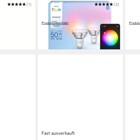
(1)
PHILIPS HUE
(2)
PHILI
Standard A60
LED-Leuchtmittel Essential White &
LED-
Color Ambiance smarte Lampe
Colo
Produktdatenblatt
Produk
ab 42,99 €
ab 2
UVP
49,99 €
-14%
-12%
in 1-2 Werktagen bei dir
in 1-2
Fast ausverkauft