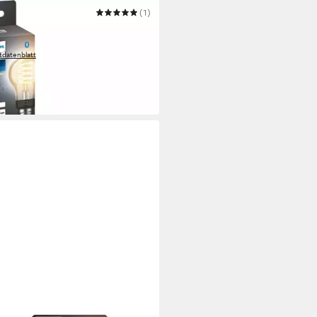
PS HUE
(1)
Filament White Ambiance
dard 550lm
tdatenblatt
4,99 €
 Werktagen bei dir