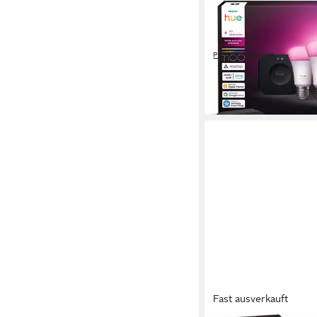
PHILIPS HUE
LED-Leuchtmittel Star
Pro + 2x White and Co
Produktdatenblatt
159,99 €
in 1-2 Werktagen bei dir
Fast ausverkauft