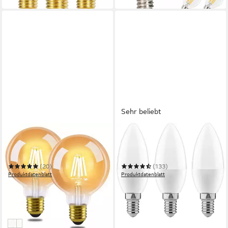
Sehr beliebt
ZMH
PAULMANN
LED-Leuchtmittel Edison
LED-Leuchtmittel Kerze 4W
LED Vintage Glühbirne - G80
E14 230V Warmweiß 3er-
2700K
Pack
(20)
(133)
Produktdatenblatt
Produktdatenblatt
14,99 €
8,49 €
26,98 €
(7,50 €/ 1 Stk)
in 1-2 Werktagen bei dir
-44%
in 2-3 Werktagen bei dir
B
A