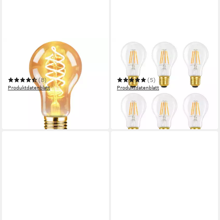
NETTLIFE
NETTLIFE
LED-Leuchtmittel E27 A60
LED-Leuchtmittel Glühbirne
Leuchtmittel 2200K 4W
6St 4W 2700K E27 Vintage
Glühlampe
Edison A60 Leuchtmittel
(8)
(5)
Produktdatenblatt
Produktdatenblatt
ab 9,99 €
ab 19,98 €
UVP
39,99 €
UVP
53,99 €
-75%
-63%
in 2-3 Werktagen bei dir
in 2-3 Werktagen bei dir