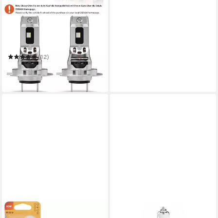
OSRAM
KFZ-Ersatzleuchte OSRAM
NIGHT BREAKER LED SPEED
H7 450
(12)
ab 110,99 €
(110,99 €/ 1 Paar)
in 3-4 Werktagen bei dir
OSRAM