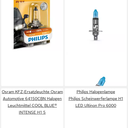
KFZ-Ersatzleuchte H7
15,90 €
in 3-4 Werktagen bei dir
PHILIPS
Halogenlampe Philips
WhiteVision Ultra H1/W5W
18,29 €
12V 55W P14,5s (2er Box)
in 4-5 Werktagen bei dir
Osram KFZ-Ersatzleuchte Osram
Philips Halogenlampe
Automotive 64150CBN Halogen
Philips Scheinwerferlampe H1
Leuchtmittel COOL BLUE®
LED Ultinon Pro 6000
INTENSE H1 5