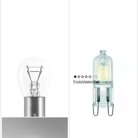
PHILIPS
Halogenlampe Caps OV 25W
G9 230V 1CT/20 -
Stecksockellampe - klar
(1)
Produktdatenblatt
18,90 €
in 7-9 Werktagen bei dir
OSRAM
Halogenlampe OSRAM
ORIGINAL P21/4W BAZ15d